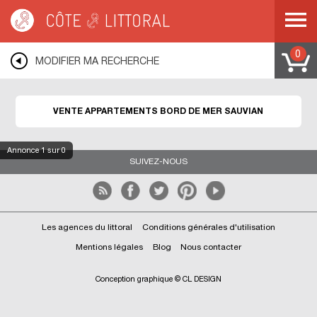
Côte & Littoral
>
Immobilier bord de mer
>
Appartements bord de mer
>
MEDITERRANEE
>
LANGUEDOC ROUSSILLON
>
HERAULT
>
SAUVIAN
0
MODIFIER MA RECHERCHE
VENTE APPARTEMENTS BORD DE MER SAUVIAN
Annonce
1
sur 0
SUIVEZ-NOUS
Les agences du littoral
Conditions générales d'utilisation
Mentions légales
Blog
Nous contacter
Conception graphique © CL DESIGN