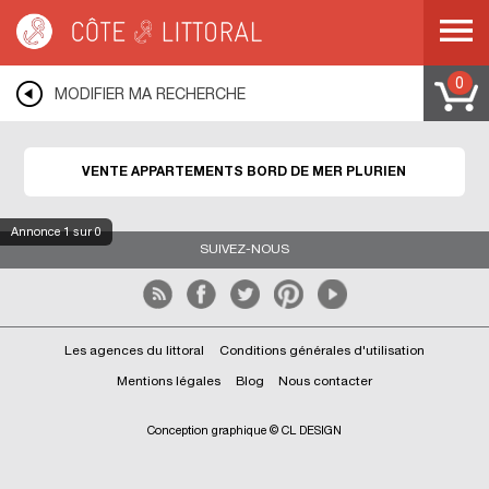
Côte & Littoral
>
Immobilier bord de mer
>
Appartements bord de mer
>
BRETAGNE
>
COTES D ARMOR
>
PLURIEN
0
MODIFIER MA RECHERCHE
VENTE APPARTEMENTS BORD DE MER PLURIEN
Annonce
1
sur 0
SUIVEZ-NOUS
Les agences du littoral
Conditions générales d'utilisation
Mentions légales
Blog
Nous contacter
Conception graphique © CL DESIGN