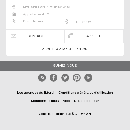
MARSEILLAN PLAGE
(
34340
)
Appartement T2
Bord de mer
122 500
€
CONTACT
APPELER
AJOUTER A MA SÉLECTION
SUIVEZ-NOUS
Les agences du littoral
Conditions générales d'utilisation
Mentions légales
Blog
Nous contacter
Conception graphique © CL DESIGN