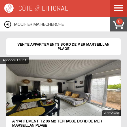
Côte & Littoral
>
Immobilier bord de mer
>
Appartements bord de mer
>
MEDITERRANEE
>
LANGUEDOC ROUSSILLON
>
HERAULT
>
MARSEILLAN
PLAGE
0
MODIFIER MA RECHERCHE
VENTE APPARTEMENTS BORD DE MER MARSEILLAN
PLAGE
Annonce
1
sur 1
2 PHOTO(S)
APPARTEMENT T2 36 M2 TERRASSE BORD DE MER
MARSEILLAN PLAGE