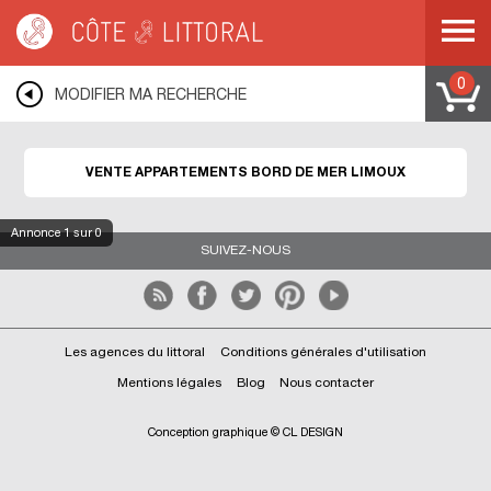
Côte & Littoral
>
Immobilier bord de mer
>
Appartements bord de mer
>
MEDITERRANEE
>
LANGUEDOC ROUSSILLON
>
AUDE
>
LIMOUX
0
MODIFIER MA RECHERCHE
VENTE APPARTEMENTS BORD DE MER LIMOUX
Annonce
1
sur 0
SUIVEZ-NOUS
Les agences du littoral
Conditions générales d'utilisation
Mentions légales
Blog
Nous contacter
Conception graphique © CL DESIGN