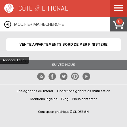
Côte & Littoral
>
Immobilier bord de mer
>
Appartements bord de mer
>
BRETAGNE
>
FINISTERE
0
MODIFIER MA RECHERCHE
VENTE APPARTEMENTS BORD DE MER FINISTERE
Annonce
1
sur 0
SUIVEZ-NOUS
Les agences du littoral
Conditions générales d'utilisation
Mentions légales
Blog
Nous contacter
Conception graphique © CL DESIGN