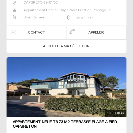
CAPBRETON
(
40130
)
Appartement Dernier Etage Neuf Prestige Prestige T3
Bord de mer
895 000
€
CONTACT
APPELER
AJOUTER A MA SÉLECTION
10 PHOTO(S)
APPARTEMENT NEUF T3 73 M2 TERRASSE PLAGE À PIED
CAPBRETON