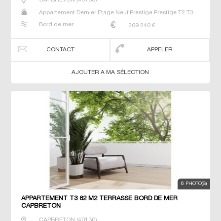
Appartement Dernier Etage Neuf Prestige Prestige T2 T3
T4
Bord de mer
269 240
€
CONTACT
APPELER
AJOUTER A MA SÉLECTION
6 PHOTO(S)
APPARTEMENT T3 62 M2 TERRASSE BORD DE MER
CAPBRETON
CAPBRETON
(
40130
)