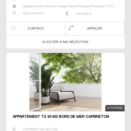
Appartement Dernier Etage Neuf Prestige Prestige T2 T3
T4
Bord de mer
540 000
€
CONTACT
APPELER
AJOUTER A MA SÉLECTION
4 PHOTO(S)
APPARTEMENT T2 43 M2 BORD DE MER CAPBRETON
CAPBRETON
(
40130
)