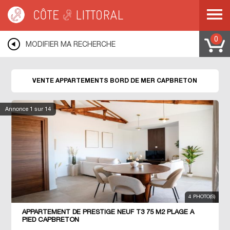
Côte & Littoral
>
Immobilier bord de mer
>
CAPBRETON
0
MODIFIER MA RECHERCHE
VENTE APPARTEMENTS BORD DE MER CAPBRETON
Annonce
1
sur 14
4 PHOTO(S)
APPARTEMENT DE PRESTIGE NEUF T3 75 M2 PLAGE À
PIED CAPBRETON