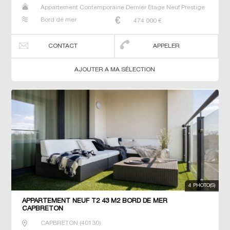
Appartement Contemporaine Dernier Etage Neuf Prestige
Prestige T2 T3 T4
Bord de mer
474 000
€
CONTACT
APPELER
AJOUTER A MA SÉLECTION
4 PHOTO(S)
APPARTEMENT NEUF T2 43 M2 BORD DE MER
CAPBRETON
CAPBRETON
(
40130
)