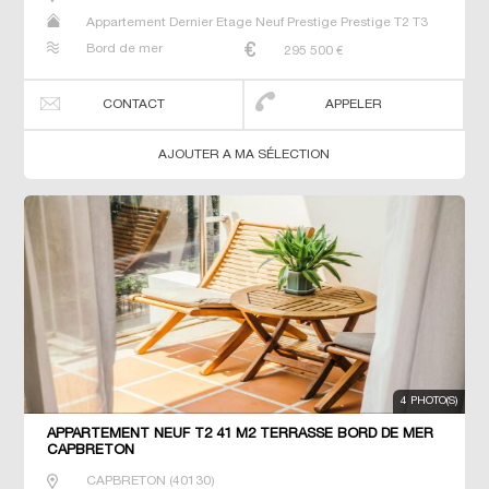
Appartement Dernier Etage Neuf Prestige Prestige T2 T3
T4
Bord de mer
295 500
€
CONTACT
APPELER
AJOUTER A MA SÉLECTION
4 PHOTO(S)
APPARTEMENT NEUF T2 41 M2 TERRASSE BORD DE MER
CAPBRETON
CAPBRETON
(
40130
)