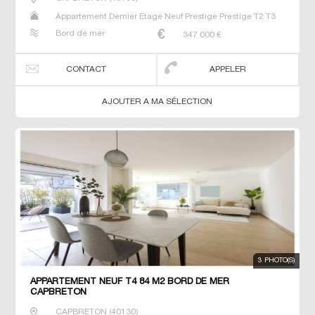
Appartement Dernier Etage Neuf Prestige Prestige T2 T3
T4
Bord de mer
347 000
€
CONTACT
APPELER
AJOUTER A MA SÉLECTION
3 PHOTO(S)
APPARTEMENT NEUF T4 84 M2 BORD DE MER
CAPBRETON
CAPBRETON
(
40130
)