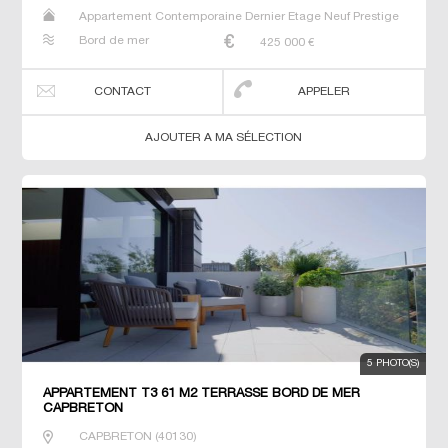
Appartement Contemporaine Dernier Etage Neuf Prestige
Prestige T2 T3 T4
Bord de mer
425 000
€
CONTACT
APPELER
AJOUTER A MA SÉLECTION
5 PHOTO(S)
APPARTEMENT T3 61 M2 TERRASSE BORD DE MER
CAPBRETON
CAPBRETON
(
40130
)