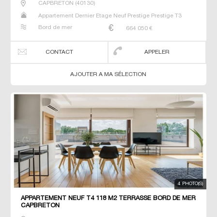
CAPBRETON
(
40130
)
Appartement Dernier Etage Neuf Prestige Prestige T3
Bord de mer
664 050
€
CONTACT
APPELER
AJOUTER A MA SÉLECTION
4 PHOTO(S)
APPARTEMENT NEUF T4 118 M2 TERRASSE BORD DE MER
CAPBRETON