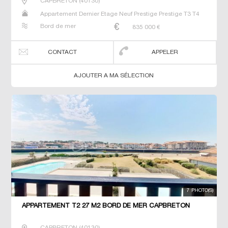
CAPBRETON
(
40130
)
Appartement Dernier Etage Neuf Prestige Prestige T3 T4
Bord de mer
835 000
€
CONTACT
APPELER
AJOUTER A MA SÉLECTION
7 PHOTO(S)
APPARTEMENT T2 27 M2 BORD DE MER CAPBRETON
CAPBRETON
(
40130
)