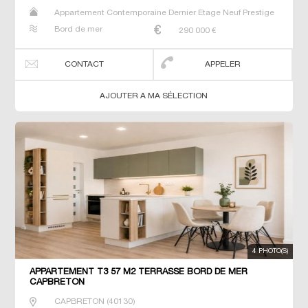
Appartement Contemporaine Dernier Etage Neuf Prestige
Prestige T2 T3 T4
Bord de mer
290 000
€
CONTACT
APPELER
AJOUTER A MA SÉLECTION
4 PHOTO(S)
APPARTEMENT T3 57 M2 TERRASSE BORD DE MER
CAPBRETON
CAPBRETON
(
40130
)