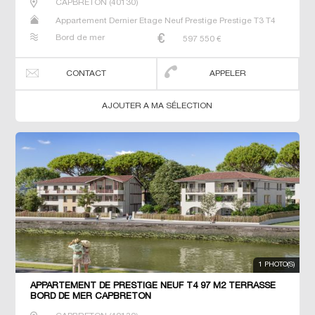
CAPBRETON
(
40130
)
Appartement Dernier Etage Neuf Prestige Prestige T3 T4
Bord de mer
597 550
€
CONTACT
APPELER
AJOUTER A MA SÉLECTION
1 PHOTO(S)
APPARTEMENT DE PRESTIGE NEUF T4 97 M2 TERRASSE
BORD DE MER CAPBRETON