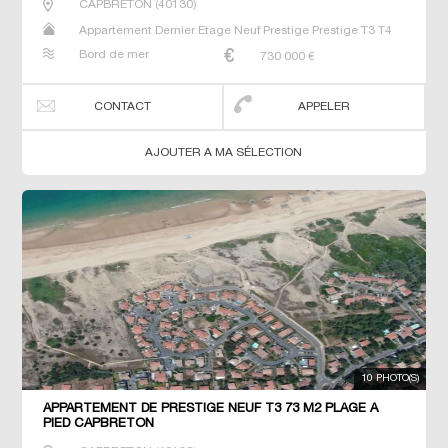
CAPBRETON
(
40130
)
Appartement Dernier Etage Neuf Prestige Prestige T3 T4
Bord de mer
730 000
€
CONTACT
APPELER
AJOUTER A MA SÉLECTION
10 PHOTO(S)
APPARTEMENT DE PRESTIGE NEUF T3 73 M2 PLAGE À
PIED CAPBRETON