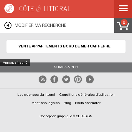
Côte & Littoral
>
Immobilier bord de mer
>
Appartements bord de mer
>
COTE
ATLANTIQUE
>
AQUITAINE
>
GIRONDE
>
LEGE CAP FERRET
>
CAP FERRET
0
MODIFIER MA RECHERCHE
VENTE APPARTEMENTS BORD DE MER CAP FERRET
Annonce
1
sur 0
SUIVEZ-NOUS
Les agences du littoral
Conditions générales d'utilisation
Mentions légales
Blog
Nous contacter
Conception graphique © CL DESIGN