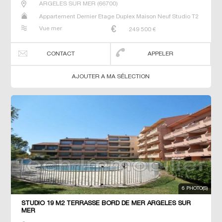
ARGELES SUR MER
(
66700
)
Appartement Dernier Etage Duplex Maison Neuf Studio T2
T3 T5 Villa
Vue mer
249 500
€
CONTACT
APPELER
AJOUTER A MA SÉLECTION
6 PHOTO(S)
STUDIO 19 M2 TERRASSE BORD DE MER ARGELES SUR
MER