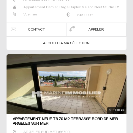
Appartement Dernier Etage Duplex Maison Neuf Studio T2
T3 T4 T5 Villa
Vue mer
245 000
€
CONTACT
APPELER
AJOUTER A MA SÉLECTION
6 PHOTO(S)
APPARTEMENT NEUF T3 70 M2 TERRASSE BORD DE MER
ARGELES SUR MER
ARGELES SUR MER
(
66700
)