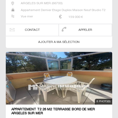
ARGELES SUR MER
(
66700
)
Appartement Dernier Etage Duplex Maison Neuf Studio T2
T5 Villa
Vue mer
159 000
€
CONTACT
APPELER
AJOUTER A MA SÉLECTION
6 PHOTO(S)
APPARTEMENT T2 26 M2 TERRASSE BORD DE MER
ARGELES SUR MER