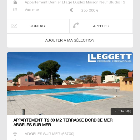
Appartement Dernier Etage Duplex Maison Neuf Studio T2
T3 T4 T5 Villa
Vue mer
285 000
€
CONTACT
APPELER
AJOUTER A MA SÉLECTION
10 PHOTO(S)
APPARTEMENT T2 30 M2 TERRASSE BORD DE MER
ARGELES SUR MER
ARGELES SUR MER
(
66700
)