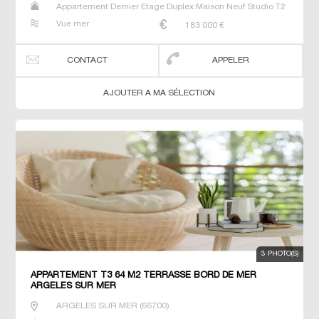
Appartement Dernier Etage Duplex Maison Neuf Studio T2
T3 T4 T5 Villa
Vue mer
183 000
€
CONTACT
APPELER
AJOUTER A MA SÉLECTION
3 PHOTO(S)
APPARTEMENT T3 64 M2 TERRASSE BORD DE MER
ARGELES SUR MER
ARGELES SUR MER
(
66700
)