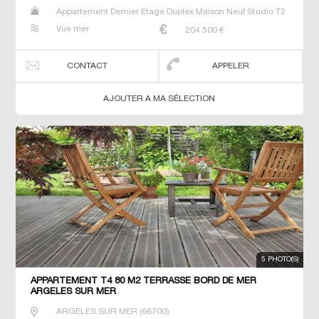
Appartement Dernier Etage Duplex Maison Neuf Studio T2
T3 T4 T5 Villa
Vue mer
204 500
€
CONTACT
APPELER
AJOUTER A MA SÉLECTION
5 PHOTO(S)
APPARTEMENT T4 80 M2 TERRASSE BORD DE MER
ARGELES SUR MER
ARGELES SUR MER
(
66700
)