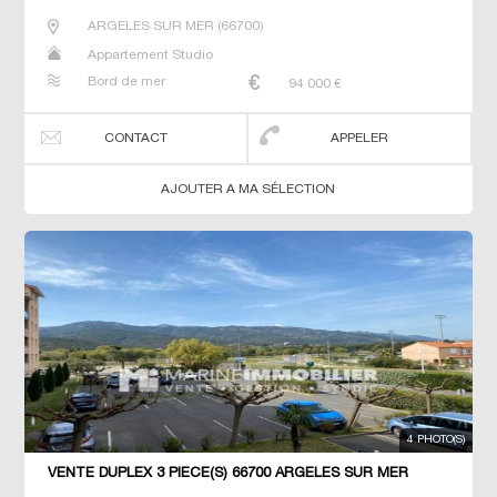
ARGELES SUR MER
(
66700
)
Appartement Studio
Bord de mer
94 000
€
CONTACT
APPELER
AJOUTER A MA SÉLECTION
4 PHOTO(S)
VENTE DUPLEX 3 PIÈCE(S) 66700 ARGELES SUR MER