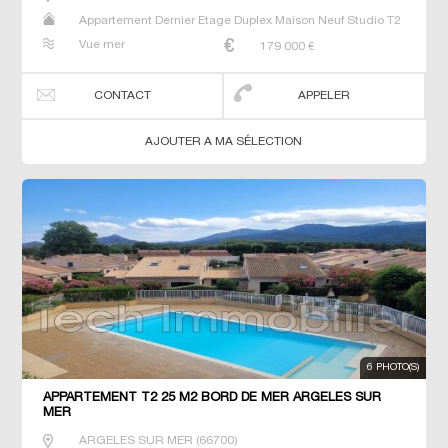
Appartement Dernier Etage Duplex Maison Neuf Studio T2
T3 T4 T5 Villa
Vue mer
179 000
€
CONTACT
APPELER
AJOUTER A MA SÉLECTION
6 PHOTO(S)
APPARTEMENT T2 25 M2 BORD DE MER ARGELES SUR
MER
ARGELES SUR MER
(
66700
)