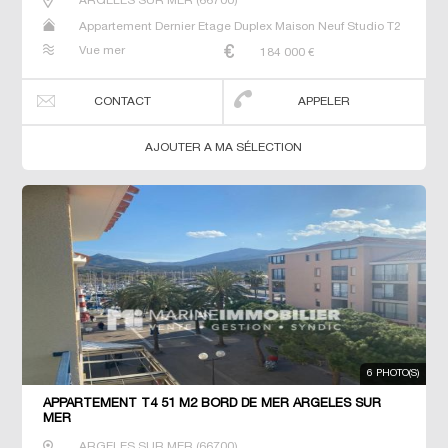
ARGELES SUR MER
(
66700
)
Appartement Dernier Etage Duplex Maison Neuf Studio T2
T3 T5 Villa
Vue mer
184 000
€
CONTACT
APPELER
AJOUTER A MA SÉLECTION
6 PHOTO(S)
APPARTEMENT T4 51 M2 BORD DE MER ARGELES SUR
MER
ARGELES SUR MER
(
66700
)