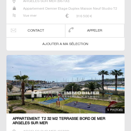
ARGELES SUR MER
(
66700
)
Appartement Dernier Etage Duplex Maison Neuf Studio T2
T3 T5 Villa
Vue mer
316 500
€
CONTACT
APPELER
AJOUTER A MA SÉLECTION
5 PHOTO(S)
APPARTEMENT T2 32 M2 TERRASSE BORD DE MER
ARGELES SUR MER