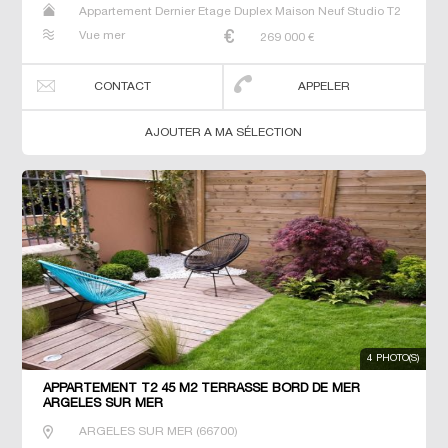
Appartement Dernier Etage Duplex Maison Neuf Studio T2
T3 T4 T5 Villa
Vue mer
269 000
€
CONTACT
APPELER
AJOUTER A MA SÉLECTION
4 PHOTO(S)
APPARTEMENT T2 45 M2 TERRASSE BORD DE MER
ARGELES SUR MER
ARGELES SUR MER
(
66700
)