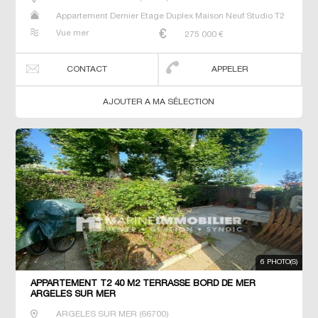
Appartement Dernier Etage Duplex Maison Neuf Studio T2
T3 T4 T5 Villa
Vue mer
275 000
€
CONTACT
APPELER
AJOUTER A MA SÉLECTION
6 PHOTO(S)
APPARTEMENT T2 40 M2 TERRASSE BORD DE MER
ARGELES SUR MER
ARGELES SUR MER
(
66700
)