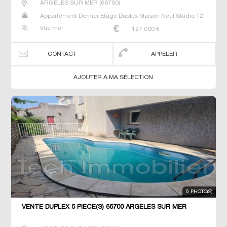
ARGELES SUR MER
(
66700
)
Appartement Dernier Etage Duplex Maison Neuf Studio T2
T3 T5 Villa
Vue mer
127 000
€
CONTACT
APPELER
AJOUTER A MA SÉLECTION
6 PHOTO(S)
VENTE DUPLEX 5 PIÈCE(S) 66700 ARGELES SUR MER