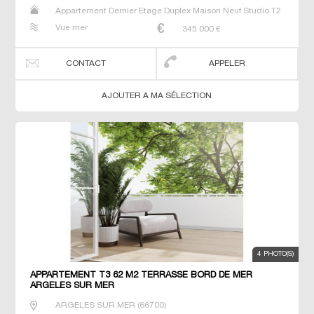
Appartement Dernier Etage Duplex Maison Neuf Studio T2
T3 T4 T5 Villa
Vue mer
345 000
€
CONTACT
APPELER
AJOUTER A MA SÉLECTION
4 PHOTO(S)
APPARTEMENT T3 62 M2 TERRASSE BORD DE MER
ARGELES SUR MER
ARGELES SUR MER
(
66700
)