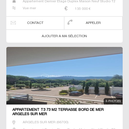
Appartement Dernier Etage Duplex Maison Neuf Studio T2
T3 T4 T5 Villa
Vue mer
135 000
€
CONTACT
APPELER
AJOUTER A MA SÉLECTION
5 PHOTO(S)
APPARTEMENT T3 73 M2 TERRASSE BORD DE MER
ARGELES SUR MER
ARGELES SUR MER
(
66700
)