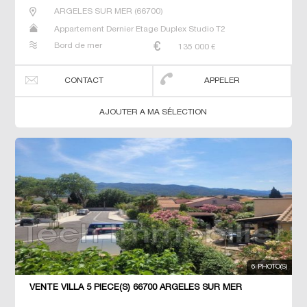
ARGELES SUR MER
(
66700
)
Appartement Dernier Etage Duplex Studio T2
Bord de mer
135 000
€
CONTACT
APPELER
AJOUTER A MA SÉLECTION
6 PHOTO(S)
VENTE VILLA 5 PIÈCE(S) 66700 ARGELES SUR MER