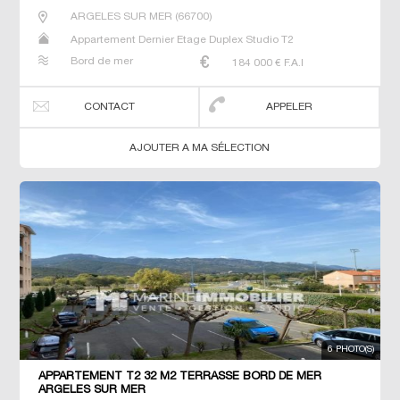
ARGELES SUR MER
(
66700
)
Appartement Dernier Etage Duplex Studio T2
Bord de mer
184 000
€ F.A.I
CONTACT
APPELER
AJOUTER A MA SÉLECTION
6 PHOTO(S)
APPARTEMENT T2 32 M2 TERRASSE BORD DE MER
ARGELES SUR MER