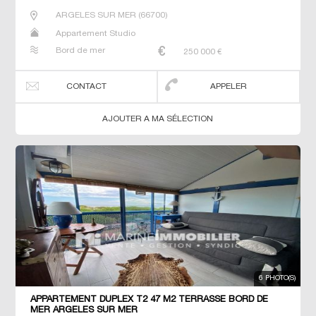
ARGELES SUR MER
(
66700
)
Appartement Studio
Bord de mer
250 000
€
CONTACT
APPELER
AJOUTER A MA SÉLECTION
6 PHOTO(S)
APPARTEMENT DUPLEX T2 47 M2 TERRASSE BORD DE
MER ARGELES SUR MER