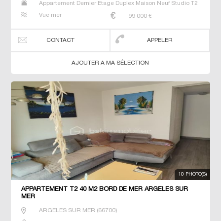
Appartement Dernier Etage Duplex Maison Neuf Studio T2
T3 T4 T5 Villa
Vue mer
99 000
€
CONTACT
APPELER
AJOUTER A MA SÉLECTION
10 PHOTO(S)
APPARTEMENT T2 40 M2 BORD DE MER ARGELES SUR
MER
ARGELES SUR MER
(
66700
)