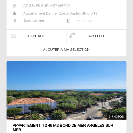
ARGELES SUR MER
(
66700
)
Appartement Dernier Etage Duplex Studio T2
Bord de mer
299 900
€
CONTACT
APPELER
AJOUTER A MA SÉLECTION
6 PHOTO(S)
APPARTEMENT T2 48 M2 BORD DE MER ARGELES SUR
MER