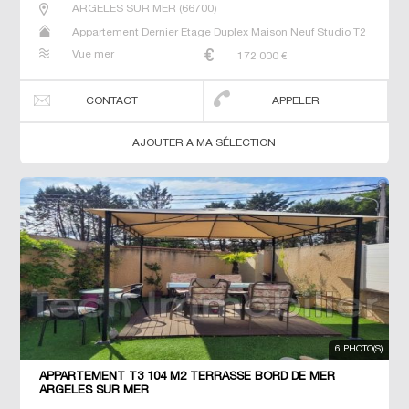
ARGELES SUR MER
(
66700
)
Appartement Dernier Etage Duplex Maison Neuf Studio T2
T5 Villa
Vue mer
172 000
€
CONTACT
APPELER
AJOUTER A MA SÉLECTION
6 PHOTO(S)
APPARTEMENT T3 104 M2 TERRASSE BORD DE MER
ARGELES SUR MER