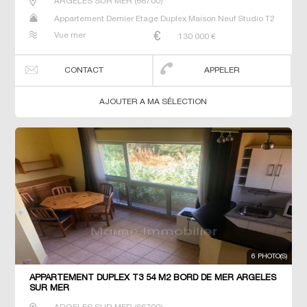
ARGELES SUR MER
(
66700
)
Appartement Dernier Etage Duplex Maison Neuf Studio T2
T3 T5 Villa
Vue mer
130 000
€
CONTACT
APPELER
AJOUTER A MA SÉLECTION
6 PHOTO(S)
APPARTEMENT DUPLEX T3 54 M2 BORD DE MER ARGELES
SUR MER