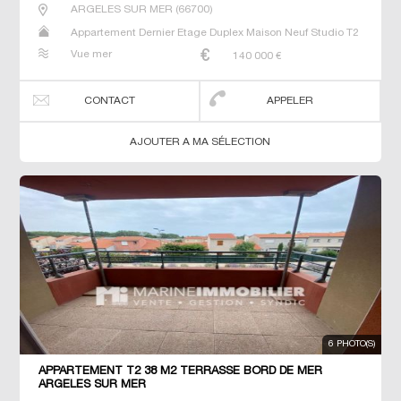
ARGELES SUR MER
(
66700
)
Appartement Dernier Etage Duplex Maison Neuf Studio T2
T5 Villa
Vue mer
140 000
€
CONTACT
APPELER
AJOUTER A MA SÉLECTION
6 PHOTO(S)
APPARTEMENT T2 38 M2 TERRASSE BORD DE MER
ARGELES SUR MER