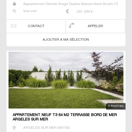
Appartement Dernier Etage Duplex Maison Neuf Studio T2
T3 T4 T5 Villa
Vue mer
261 000
€
CONTACT
APPELER
AJOUTER A MA SÉLECTION
5 PHOTO(S)
APPARTEMENT NEUF T3 64 M2 TERRASSE BORD DE MER
ARGELES SUR MER
ARGELES SUR MER
(
66700
)