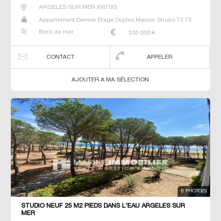
ARGELES SUR MER
(
66700
)
Appartement Dernier Etage Duplex Maison Studio T2 T5
Villa
Bord de mer
335 000
€
CONTACT
APPELER
AJOUTER A MA SÉLECTION
6 PHOTO(S)
STUDIO NEUF 25 M2 PIEDS DANS L'EAU ARGELES SUR
MER