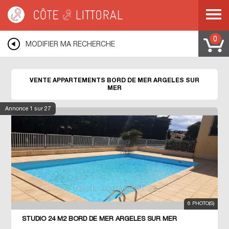
Côte & Littoral
>
Immobilier bord de mer
>
Appartements bord de mer
>
MEDITERRANEE
>
LANGUEDOC ROUSSILLON
>
PYRENEES ORIENTALES
>
ARGELES SUR MER
0
MODIFIER MA RECHERCHE
VENTE APPARTEMENTS BORD DE MER ARGELES SUR
MER
Annonce
1
sur 27
6 PHOTO(S)
STUDIO 24 M2 BORD DE MER ARGELES SUR MER