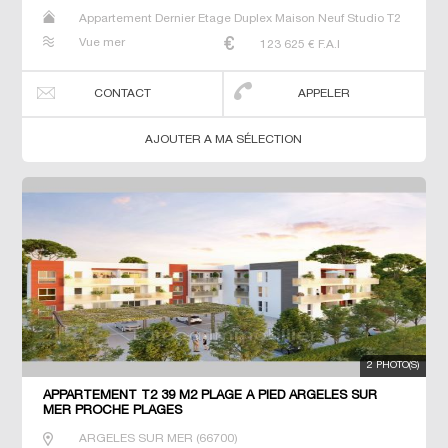
Appartement Dernier Etage Duplex Maison Neuf Studio T2
T3 T4 T5 Villa
Vue mer
123 625
€ F.A.I
CONTACT
APPELER
AJOUTER A MA SÉLECTION
2 PHOTO(S)
APPARTEMENT T2 39 M2 PLAGE À PIED ARGELES SUR
MER PROCHE PLAGES
ARGELES SUR MER
(
66700
)