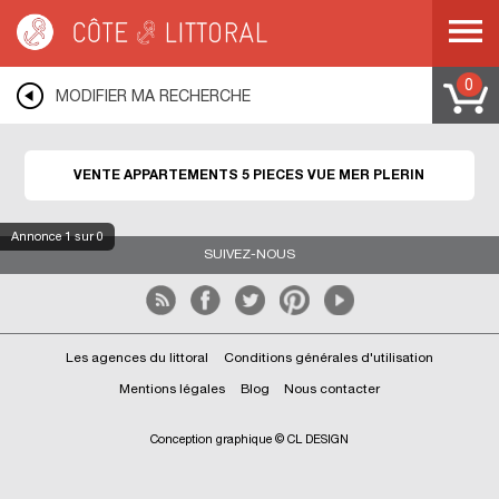
Côte & Littoral
>
immobilier vue mer
>
Appartements vue mer
>
Appartements 5
pièces vue mer
>
BRETAGNE
>
COTES D ARMOR
>
PLERIN
0
MODIFIER MA RECHERCHE
VENTE APPARTEMENTS 5 PIECES VUE MER PLERIN
Annonce
1
sur 0
SUIVEZ-NOUS
Les agences du littoral
Conditions générales d'utilisation
Mentions légales
Blog
Nous contacter
Conception graphique © CL DESIGN