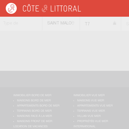
Côte & Littoral
>
Immobilier bord de mer
>
Appartements bord de mer
>
Apparte
Type de
SAINT MALO
T7
S
transaction
(35400)
IMMOBILIER BORD DE MER
IMMOBILIER VUE MER
MAISONS BORD DE MER
MAISONS VUE MER
APPARTEMENTS BORD DE MER
APPARTEMENTS VUE MER
TERRAINS BORD DE MER
TERRAINS VUE MER
MAISONS FACE À LA MER
VILLAS VUE MER
MAISONS FRONT DE MER
PROPRIÉTÉS VUE MER
LOCATION DE VACANCES
INTERNATIONAL