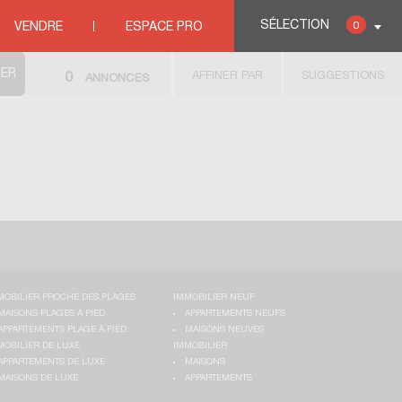
SÉLECTION
0
VENDRE
ESPACE PRO
AFFINER PAR
SUGGESTIONS
0
ANNONCES
MOBILIER PROCHE DES PLAGES
IMMOBILIER NEUF
MAISONS PLAGES À PIED
APPARTEMENTS NEUFS
APPARTEMENTS PLAGE À PIED
MAISONS NEUVES
MOBILIER DE LUXE
IMMOBILIER
APPARTEMENTS DE LUXE
MAISONS
MAISONS DE LUXE
APPARTEMENTS