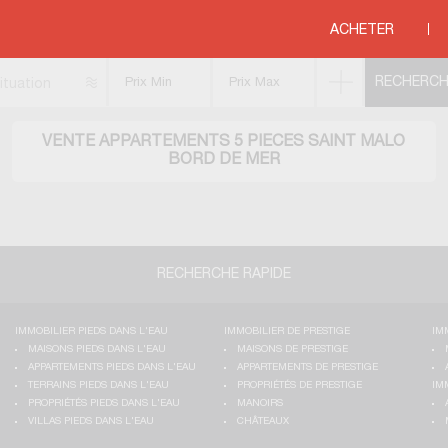
ments 5 pièces
>
BRETAGNE
>
ILLE ET VILAINE
>
SAINT MALO
ACHETER
ituation
VENTE APPARTEMENTS 5 PIECES SAINT MALO
BORD DE MER
RECHERCHE RAPIDE
IMMOBILIER PIEDS DANS L'EAU
IMMOBILIER DE PRESTIGE
IM
MAISONS PIEDS DANS L'EAU
MAISONS DE PRESTIGE
APPARTEMENTS PIEDS DANS L'EAU
APPARTEMENTS DE PRESTIGE
TERRAINS PIEDS DANS L'EAU
PROPRIÉTÉS DE PRESTIGE
IM
PROPRIÉTÉS PIEDS DANS L'EAU
MANOIRS
VILLAS PIEDS DANS L'EAU
CHÂTEAUX