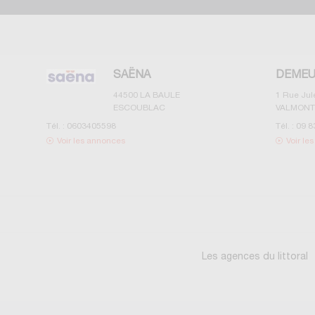
SAËNA
DEMEU
44500
LA BAULE
1 Rue Ju
ESCOUBLAC
VALMONT
Tél. :
0603405598
Tél. :
09 8
Voir les annonces
Voir le
Les agences du littoral