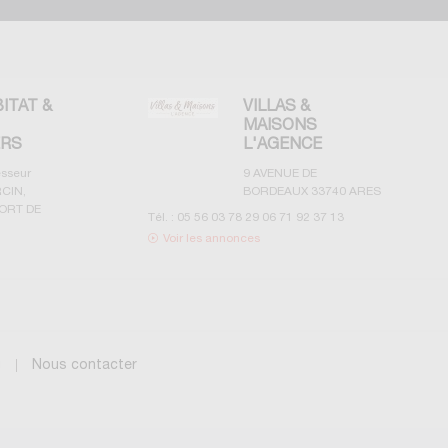
BITAT &
VILLAS &
MAISONS
ERS
L'AGENCE
esseur
9 AVENUE DE
CIN,
BORDEAUX
33740
ARES
ORT DE
Tél. :
05 56 03 78 29 06 71 92 37 13
Voir les annonces
g
Nous contacter