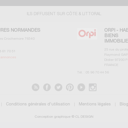
ILS DIFFUSENT SUR CÔTE & LITTORAL
RES NORMANDES
ORPI - HA
BIENS
les Crochemore
76540
IMMOBILI
25 rue du prof
3 61 70 51
Raymond GAR
s annonces
Didier
97200
F
FRANCE
Tél. :
05 96 70 44 56
Voir les annonces
Conditions générales d'utilisation
Mentions légales
Blo
Conception graphique © CL DESIGN