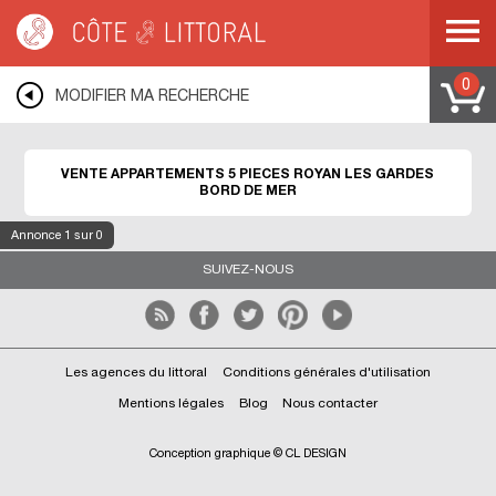
Côte & Littoral
>
Immobilier bord de mer
>
Appartements bord de mer
>
ROYAN
>
ROYAN LES GARDES
0
MODIFIER MA RECHERCHE
VENTE APPARTEMENTS 5 PIECES ROYAN LES GARDES
BORD DE MER
Annonce
1
sur 0
SUIVEZ-NOUS
Les agences du littoral
Conditions générales d'utilisation
Mentions légales
Blog
Nous contacter
Conception graphique © CL DESIGN