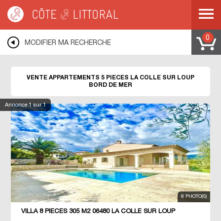
Côte & Littoral
>
Immobilier bord de mer
>
Appartements bord de mer
>
Appartements 5 pièces
>
MEDITERRANEE
>
COTE D AZUR
>
ALPES MARITIMES
>
LA COLLE SUR LOUP
0
MODIFIER MA RECHERCHE
VENTE APPARTEMENTS 5 PIECES LA COLLE SUR LOUP
BORD DE MER
Annonce
1
sur 1
8 PHOTO(S)
VILLA 8 PIÈCES 305 M2 06480 LA COLLE SUR LOUP