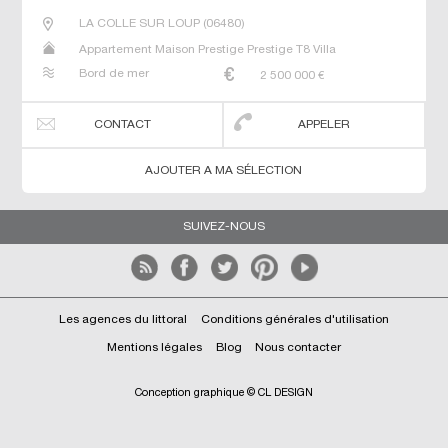
LA COLLE SUR LOUP
(
06480
)
Appartement Maison Prestige Prestige T8 Villa
Bord de mer
2 500 000
€
CONTACT
APPELER
AJOUTER A MA SÉLECTION
SUIVEZ-NOUS
Les agences du littoral
Conditions générales d'utilisation
Mentions légales
Blog
Nous contacter
Conception graphique © CL DESIGN