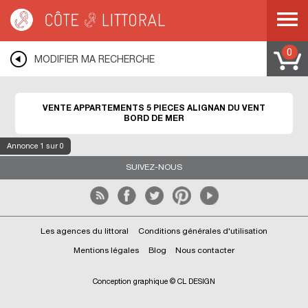
Côte & Littoral
>
Immobilier bord de mer
>
Appartements bord de mer
>
Appartements 5 pièces
>
MEDITERRANEE
>
LANGUEDOC ROUSSILLON
>
HERAULT
>
ALIGNAN DU VENT
0
MODIFIER MA RECHERCHE
VENTE APPARTEMENTS 5 PIECES ALIGNAN DU VENT
BORD DE MER
Annonce
1
sur 0
SUIVEZ-NOUS
Les agences du littoral
Conditions générales d'utilisation
Mentions légales
Blog
Nous contacter
Conception graphique © CL DESIGN