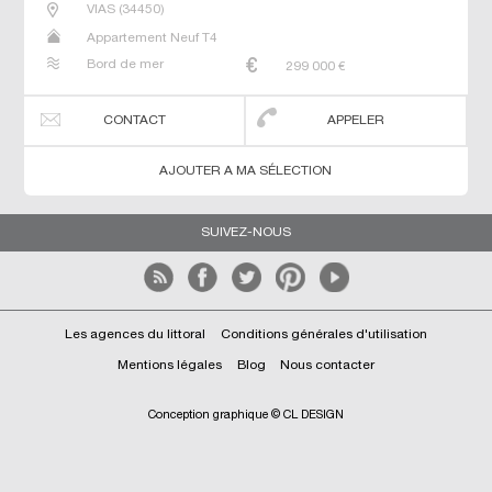
VIAS
(
34450
)
Appartement Neuf T4
Bord de mer
299 000
€
CONTACT
APPELER
AJOUTER A MA SÉLECTION
SUIVEZ-NOUS
Les agences du littoral
Conditions générales d'utilisation
Mentions légales
Blog
Nous contacter
Conception graphique © CL DESIGN