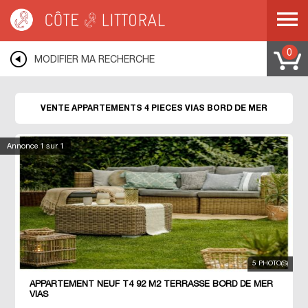
Côte & Littoral
>
Immobilier bord de mer
>
Appartements bord de mer
>
Appartements 4 pièces
>
MEDITERRANEE
>
LANGUEDOC ROUSSILLON
>
HERAULT
>
VIAS
0
MODIFIER MA RECHERCHE
VENTE APPARTEMENTS 4 PIECES VIAS BORD DE MER
Annonce
1
sur 1
5 PHOTO(S)
APPARTEMENT NEUF T4 92 M2 TERRASSE BORD DE MER
VIAS