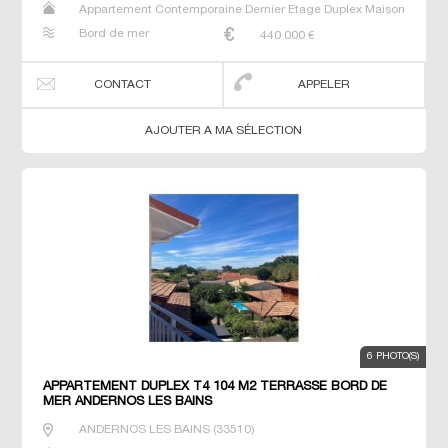
Appartement Contemporaine Dernier Etage Duplex Maison
Neuf Prestige Prestige Studio T4
Bord de mer
440 000
€
CONTACT
APPELER
AJOUTER A MA SÉLECTION
6 PHOTO(S)
APPARTEMENT DUPLEX T4 104 M2 TERRASSE BORD DE
MER ANDERNOS LES BAINS
ANDERNOS LES BAINS
(
33510
)