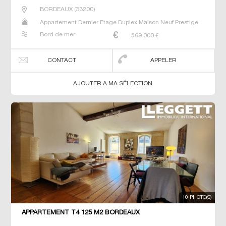
BORDEAUX
(
33200
)
Appartement Dernier Etage Duplex Maison Neuf Prestige
Prestige Studio T4
Bord de mer
569 000
€
CONTACT
APPELER
AJOUTER A MA SÉLECTION
10 PHOTO(S)
APPARTEMENT T4 125 M2 BORDEAUX