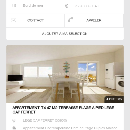
Neuf Prestige Prestige Studio T4
Bord de mer
529 000
€ F.A.I
CONTACT
APPELER
AJOUTER A MA SÉLECTION
4 PHOTO(S)
APPARTEMENT T4 47 M2 TERRASSE PLAGE À PIED LEGE
CAP FERRET
LEGE CAP FERRET
(
33950
)
Appartement Contemporaine Dernier Etage Duplex Maison