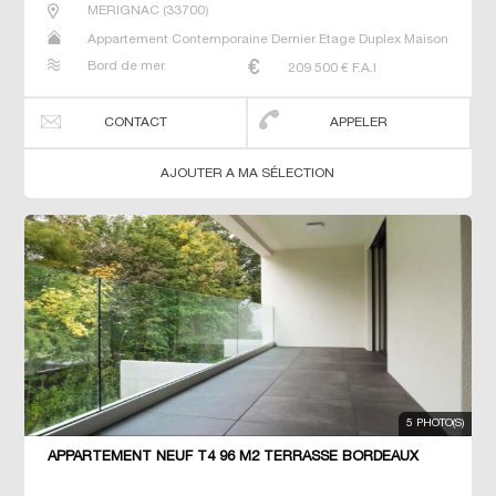
MERIGNAC
(
33700
)
Appartement Contemporaine Dernier Etage Duplex Maison
Neuf Prestige Prestige Studio T4
Bord de mer
209 500
€ F.A.I
CONTACT
APPELER
AJOUTER A MA SÉLECTION
5 PHOTO(S)
APPARTEMENT NEUF T4 96 M2 TERRASSE BORDEAUX