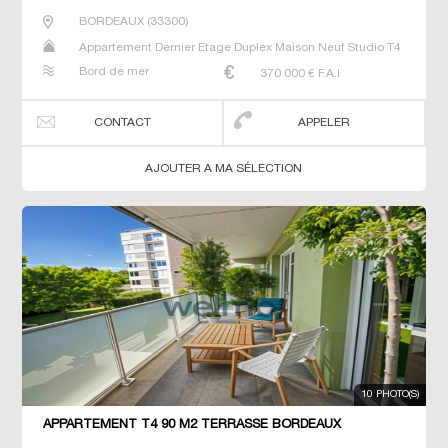
BORDEAUX
(
33300
)
Appartement Dernier Etage Duplex Maison Neuf Studio T4
Bord de mer
370 000
€ F.A.I
CONTACT
APPELER
AJOUTER A MA SÉLECTION
10 PHOTO(S)
APPARTEMENT T4 90 M2 TERRASSE BORDEAUX