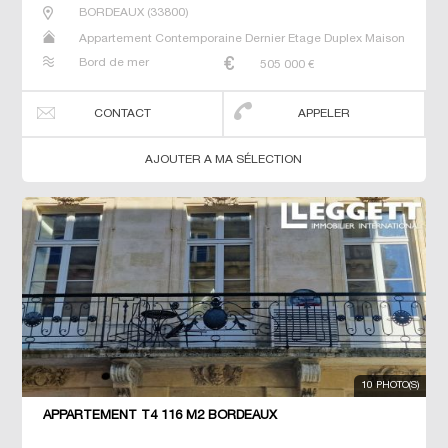
BORDEAUX
(
33800
)
Appartement Contemporaine Dernier Etage Duplex Maison
Neuf Prestige Prestige Studio T4
Bord de mer
505 000
€
CONTACT
APPELER
AJOUTER A MA SÉLECTION
10 PHOTO(S)
APPARTEMENT T4 116 M2 BORDEAUX