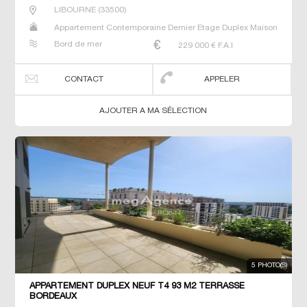
LIBOURNE
(
33500
)
Appartement Contemporaine Dernier Etage Duplex Maison
Neuf Prestige Prestige Studio T4
Bord de mer
229 000
€ F.A.I
CONTACT
APPELER
AJOUTER A MA SÉLECTION
5 PHOTO(S)
APPARTEMENT DUPLEX NEUF T4 93 M2 TERRASSE
BORDEAUX