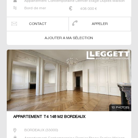
Appartement Contemporaine Dernier Etage Duplex Maison
Neuf Prestige Prestige Studio T4
Bord de mer
408 000
€
CONTACT
APPELER
AJOUTER A MA SÉLECTION
10 PHOTO(S)
APPARTEMENT T4 148 M2 BORDEAUX
BORDEAUX
(
33000
)