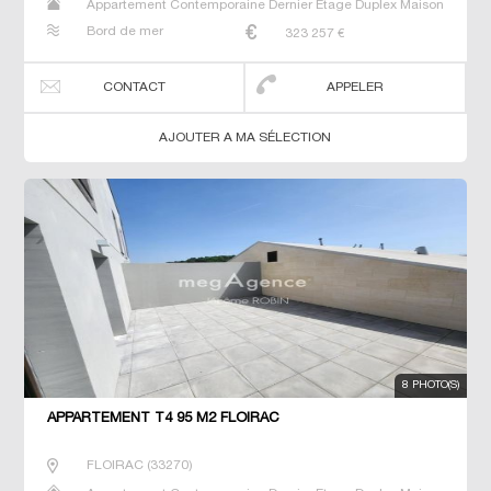
Appartement Contemporaine Dernier Etage Duplex Maison
Neuf Prestige Prestige Studio T4
Bord de mer
323 257
€
CONTACT
APPELER
AJOUTER A MA SÉLECTION
8 PHOTO(S)
APPARTEMENT T4 95 M2 FLOIRAC
FLOIRAC
(
33270
)