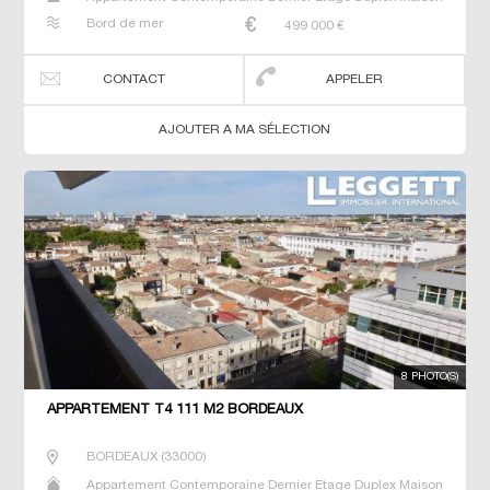
Neuf Prestige Prestige Studio T4
Bord de mer
499 000
€
CONTACT
APPELER
AJOUTER A MA SÉLECTION
8 PHOTO(S)
APPARTEMENT T4 111 M2 BORDEAUX
BORDEAUX
(
33000
)
Appartement Contemporaine Dernier Etage Duplex Maison