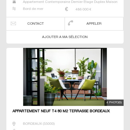
Appartement Contemporaine Dernier Etage Duplex Maison
Neuf Prestige Prestige Studio T4
Bord de mer
486 000
€
CONTACT
APPELER
AJOUTER A MA SÉLECTION
4 PHOTO(S)
APPARTEMENT NEUF T4 80 M2 TERRASSE BORDEAUX
BORDEAUX
(
33000
)