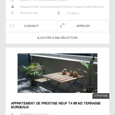
SAINTE FOY LA GRANDE
(
33220
)
Appartement Contemporaine Dernier Etage Duplex Maison
Neuf Prestige Prestige Studio T4
Bord de mer
75 000
€
CONTACT
APPELER
AJOUTER A MA SÉLECTION
4 PHOTO(S)
APPARTEMENT DE PRESTIGE NEUF T4 88 M2 TERRASSE
BORDEAUX
BORDEAUX
(
33000
)