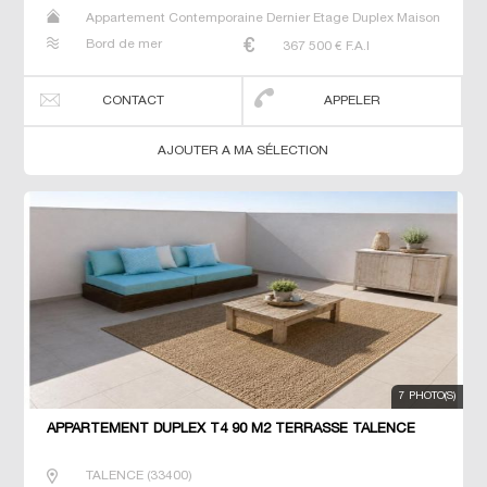
Appartement Contemporaine Dernier Etage Duplex Maison
Neuf Prestige Prestige Studio T4
Bord de mer
367 500
€ F.A.I
CONTACT
APPELER
AJOUTER A MA SÉLECTION
7 PHOTO(S)
APPARTEMENT DUPLEX T4 90 M2 TERRASSE TALENCE
TALENCE
(
33400
)