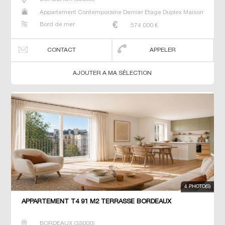
Appartement Contemporaine Dernier Etage Duplex Maison
Neuf Prestige Prestige Studio T4
Bord de mer
574 000
€
CONTACT
APPELER
AJOUTER A MA SÉLECTION
4 PHOTO(S)
APPARTEMENT T4 91 M2 TERRASSE BORDEAUX
BORDEAUX
(
33000
)