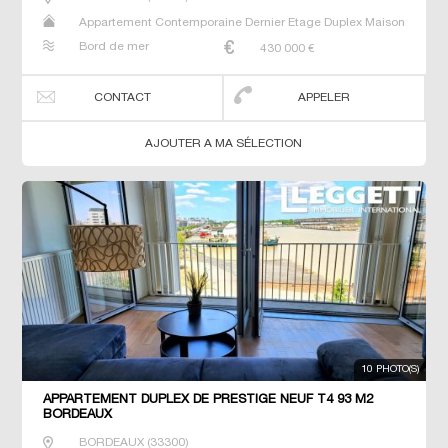
Appartement Contemporaine Dernier Etage Duplex Maison
Neuf Prestige Prestige Studio T4
Bord de mer
430 000
€
CONTACT
APPELER
AJOUTER A MA SÉLECTION
10 PHOTO(S)
APPARTEMENT DUPLEX DE PRESTIGE NEUF T4 93 M2
BORDEAUX
BORDEAUX
(
33300
)