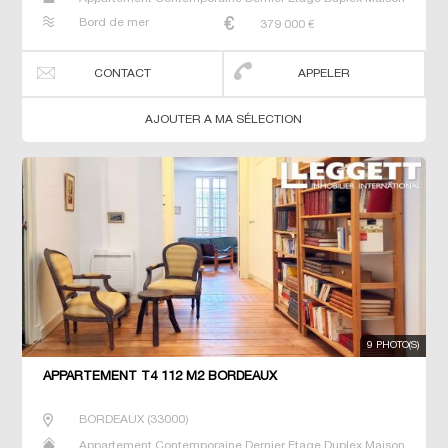
Neuf Prestige Prestige Studio T4
Bord de mer
379 000
€
CONTACT
APPELER
AJOUTER A MA SÉLECTION
9 PHOTO(S)
APPARTEMENT T4 112 M2 BORDEAUX
BORDEAUX
(
33000
)
Appartement Contemporaine Dernier Etage Duplex Maison