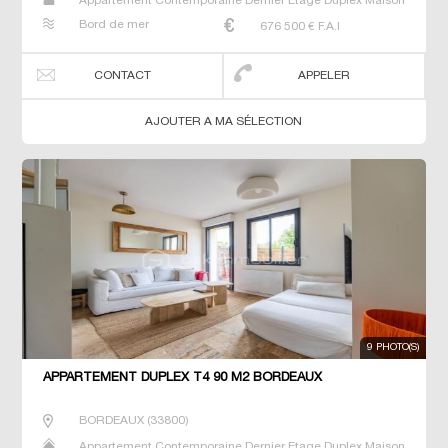
Appartement Contemporaine Dernier Etage Duplex Maison
Neuf Prestige Prestige Studio T4
Bord de mer
676 500
€ F.A.I
CONTACT
APPELER
AJOUTER A MA SÉLECTION
9 PHOTO(S)
APPARTEMENT DUPLEX T4 90 M2 BORDEAUX
BORDEAUX
(
33800
)
Appartement Contemporaine Dernier Etage Duplex Maison