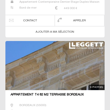
Appartement Contemporaine Dernier Etage Duplex Maison
Neuf Prestige Prestige Studio T4
Bord de mer
449 000
€
CONTACT
APPELER
AJOUTER A MA SÉLECTION
9 PHOTO(S)
APPARTEMENT T4 82 M2 TERRASSE BORDEAUX
BORDEAUX
(
33000
)