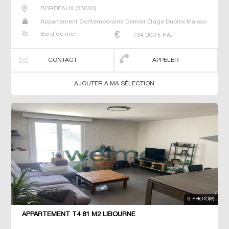
BORDEAUX
(
33000
)
Appartement Contemporaine Dernier Etage Duplex Maison
Neuf Prestige Prestige Studio T4
Bord de mer
734 000
€ F.A.I
CONTACT
APPELER
AJOUTER A MA SÉLECTION
6 PHOTO(S)
APPARTEMENT T4 81 M2 LIBOURNE