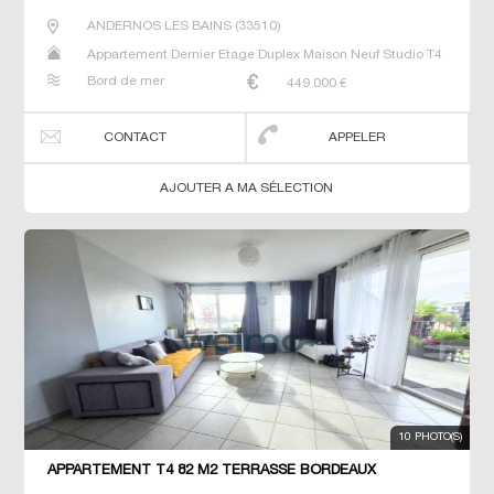
ANDERNOS LES BAINS
(
33510
)
Appartement Dernier Etage Duplex Maison Neuf Studio T4
Bord de mer
449 000
€
CONTACT
APPELER
AJOUTER A MA SÉLECTION
10 PHOTO(S)
APPARTEMENT T4 82 M2 TERRASSE BORDEAUX