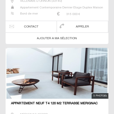
VILLENAVE D ORNON
(
33140
)
Appartement Contemporaine Dernier Etage Duplex Maison
Neuf Prestige Prestige Studio T4
Bord de mer
315 000
€
CONTACT
APPELER
AJOUTER A MA SÉLECTION
5 PHOTO(S)
APPARTEMENT NEUF T4 120 M2 TERRASSE MERIGNAC