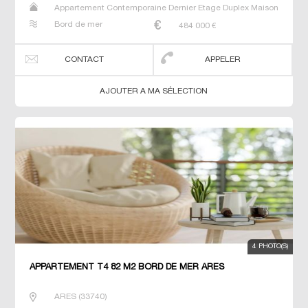
Appartement Contemporaine Dernier Etage Duplex Maison
Neuf Prestige Prestige Studio T4
Bord de mer
484 000
€
CONTACT
APPELER
AJOUTER A MA SÉLECTION
4 PHOTO(S)
APPARTEMENT T4 82 M2 BORD DE MER ARES
ARES
(
33740
)