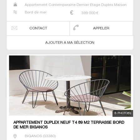
Appartement Contemporaine Dernier Etage Duplex Maison
Neuf Prestige Prestige Studio T4
Bord de mer
399 000
€
CONTACT
APPELER
AJOUTER A MA SÉLECTION
6 PHOTO(S)
APPARTEMENT DUPLEX NEUF T4 89 M2 TERRASSE BORD
DE MER BIGANOS
BIGANOS
(
33380
)