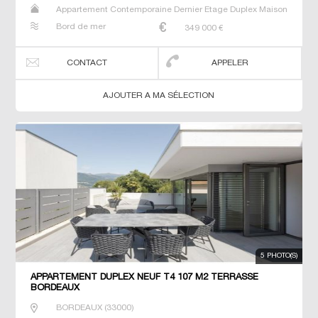
Appartement Contemporaine Dernier Etage Duplex Maison
Neuf Prestige Prestige Studio T4
Bord de mer
349 000
€
CONTACT
APPELER
AJOUTER A MA SÉLECTION
5 PHOTO(S)
APPARTEMENT DUPLEX NEUF T4 107 M2 TERRASSE
BORDEAUX
BORDEAUX
(
33000
)