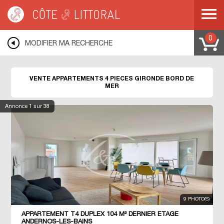
Côte & Littoral
>
Immobilier bord de mer
>
Appartements bord de mer
>
Appartements 4 pièces
>
COTE ATLANTIQUE
>
AQUITAINE
>
GIRONDE
0
MODIFIER MA RECHERCHE
VENTE APPARTEMENTS 4 PIECES GIRONDE BORD DE
MER
Annonce
1
sur 38
9 PHOTO(S)
APPARTEMENT T4 DUPLEX 104 M² DERNIER ETAGE
ANDERNOS-LES-BAINS