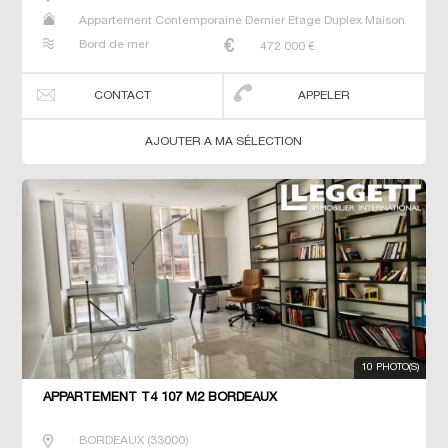
Appartement Contemporaine Dernier Etage Duplex Maison
Neuf Prestige Prestige Studio T4
Bord de mer
472 000
€
CONTACT
APPELER
AJOUTER A MA SÉLECTION
10 PHOTO(S)
APPARTEMENT T4 107 M2 BORDEAUX
BORDEAUX
(
33000
)