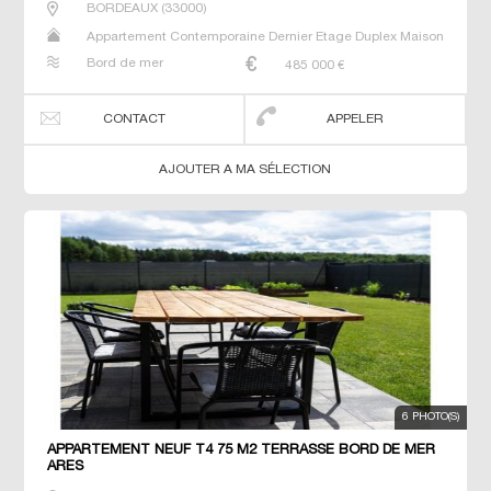
BORDEAUX
(
33000
)
Appartement Contemporaine Dernier Etage Duplex Maison
Neuf Prestige Prestige Studio T4
Bord de mer
485 000
€
CONTACT
APPELER
AJOUTER A MA SÉLECTION
6 PHOTO(S)
APPARTEMENT NEUF T4 75 M2 TERRASSE BORD DE MER
ARES