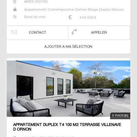
ARES
(
33740
)
Appartement Contemporaine Dernier Etage Duplex Maison
Neuf Prestige Prestige Studio T4
Bord de mer
449 000
€
CONTACT
APPELER
AJOUTER A MA SÉLECTION
5 PHOTO(S)
APPARTEMENT DUPLEX T4 100 M2 TERRASSE VILLENAVE
D ORNON