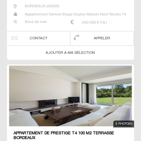
BORDEAUX
(
33000
)
Appartement Dernier Etage Duplex Maison Neuf Studio T4
Bord de mer
260 000
€ F.A.I
CONTACT
APPELER
AJOUTER A MA SÉLECTION
3 PHOTO(S)
APPARTEMENT DE PRESTIGE T4 100 M2 TERRASSE
BORDEAUX