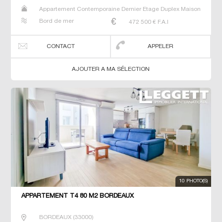
Appartement Contemporaine Dernier Etage Duplex Maison
Neuf Prestige Prestige Studio T4
Bord de mer
472 500
€ F.A.I
CONTACT
APPELER
AJOUTER A MA SÉLECTION
10 PHOTO(S)
APPARTEMENT T4 80 M2 BORDEAUX
BORDEAUX
(
33000
)