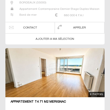
BORDEAUX
(
33000
)
Appartement Contemporaine Dernier Etage Duplex Maison
Neuf Prestige Prestige Studio T4
Bord de mer
880 000
€ F.A.I
CONTACT
APPELER
AJOUTER A MA SÉLECTION
9 PHOTO(S)
APPARTEMENT T4 71 M2 MERIGNAC