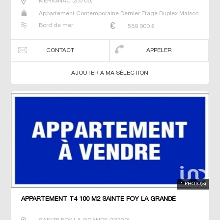
MERIGNAC
(
33700
)
Appartement Contemporaine Dernier Etage Duplex Maison
Neuf Prestige Prestige Studio T4
Bord de mer
589 000
€
CONTACT
APPELER
AJOUTER A MA SÉLECTION
1 PHOTO(S)
APPARTEMENT T4 100 M2 SAINTE FOY LA GRANDE