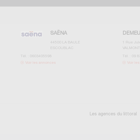
SAËNA
DEMEU
44500
LA BAULE
1 Rue Ju
ESCOUBLAC
VALMONT
Tél. :
0603405598
Tél. :
09 8
Voir les annonces
Voir le
Les agences du littoral