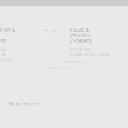
BITAT &
VILLAS &
MAISONS
ERS
L'AGENCE
esseur
9 AVENUE DE
CIN,
BORDEAUX
33740
ARES
ORT DE
Tél. :
05 56 03 78 29 06 71 92 37 13
Voir les annonces
g
Nous contacter