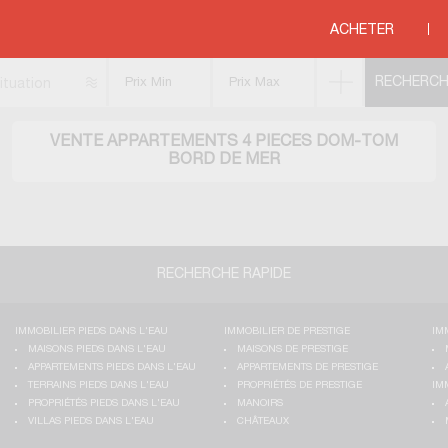
ments 4 pièces
>
DOM-TOM
ACHETER
ituation
VENTE APPARTEMENTS 4 PIECES DOM-TOM
BORD DE MER
RECHERCHE RAPIDE
IMMOBILIER PIEDS DANS L'EAU
IMMOBILIER DE PRESTIGE
IM
MAISONS PIEDS DANS L'EAU
MAISONS DE PRESTIGE
APPARTEMENTS PIEDS DANS L'EAU
APPARTEMENTS DE PRESTIGE
TERRAINS PIEDS DANS L'EAU
PROPRIÉTÉS DE PRESTIGE
IM
PROPRIÉTÉS PIEDS DANS L'EAU
MANOIRS
VILLAS PIEDS DANS L'EAU
CHÂTEAUX