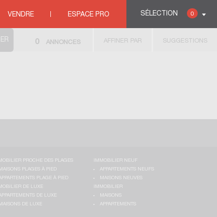
SÉLECTION
0
VENDRE
ESPACE PRO
AFFINER PAR
SUGGESTIONS
0
ANNONCES
MOBILIER PROCHE DES PLAGES
IMMOBILIER NEUF
MAISONS PLAGES À PIED
APPARTEMENTS NEUFS
APPARTEMENTS PLAGE À PIED
MAISONS NEUVES
MOBILIER DE LUXE
IMMOBILIER
APPARTEMENTS DE LUXE
MAISONS
MAISONS DE LUXE
APPARTEMENTS