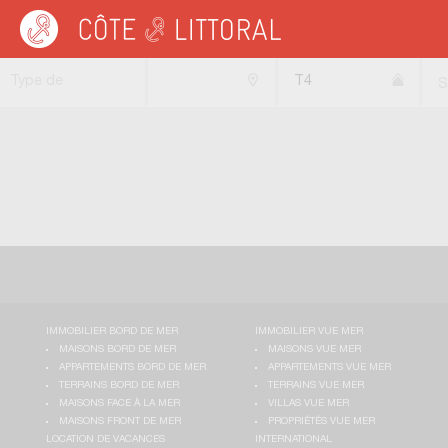
Côte & Littoral
>
Immobilier bord de mer
>
Appartements bord de mer
>
Apparte
Type de
T4
S
transaction
IMMOBILIER BORD DE MER
IMMOBILIER VUE MER
MAISONS BORD DE MER
MAISONS VUE MER
APPARTEMENTS BORD DE MER
APPARTEMENTS VUE MER
TERRAINS BORD DE MER
TERRAINS VUE MER
MAISONS FACE À LA MER
VILLAS VUE MER
MAISONS FRONT DE MER
PROPRIÉTÉS VUE MER
LOCATION DE VACANCES
INTERNATIONAL