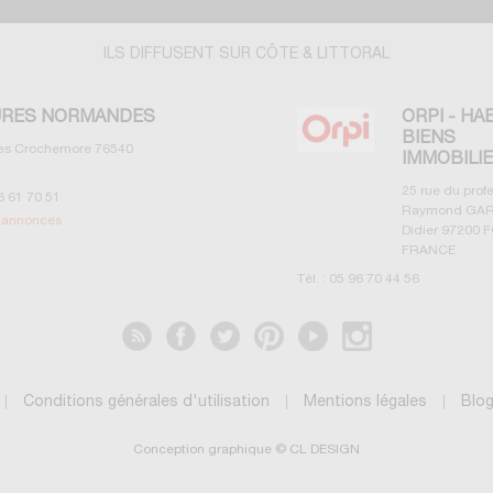
ILS DIFFUSENT SUR CÔTE & LITTORAL
RES NORMANDES
ORPI - HA
BIENS
les Crochemore
76540
IMMOBILI
25 rue du prof
3 61 70 51
Raymond GAR
s annonces
Didier
97200
F
FRANCE
Tél. :
05 96 70 44 56
Voir les annonces
Conditions générales d'utilisation
Mentions légales
Blo
Conception graphique © CL DESIGN