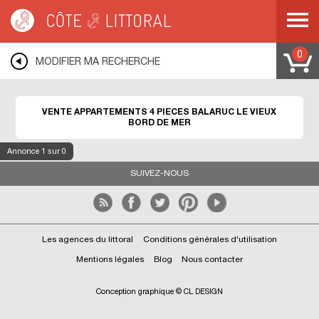
Côte & Littoral
>
Immobilier bord de mer
>
Appartements bord de mer
>
Appartements 4 pièces
>
MEDITERRANEE
>
LANGUEDOC ROUSSILLON
>
HERAULT
>
BALARUC LE VIEUX
0
MODIFIER MA RECHERCHE
VENTE APPARTEMENTS 4 PIECES BALARUC LE VIEUX
BORD DE MER
Annonce
1
sur 0
SUIVEZ-NOUS
Les agences du littoral
Conditions générales d'utilisation
Mentions légales
Blog
Nous contacter
Conception graphique © CL DESIGN