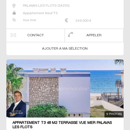
PALAVAS LES FLOTS
(
34250
)
Appartement Neuf T3
Vue mer
249 000
€
CONTACT
APPELER
AJOUTER A MA SÉLECTION
9 PHOTO(S)
APPARTEMENT T3 48 M2 TERRASSE VUE MER PALAVAS
LES FLOTS