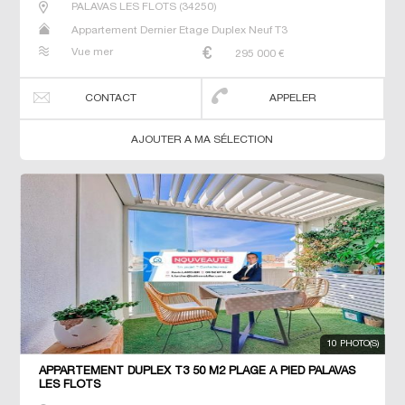
PALAVAS LES FLOTS
(
34250
)
Appartement Dernier Etage Duplex Neuf T3
Vue mer
295 000
€
CONTACT
APPELER
AJOUTER A MA SÉLECTION
10 PHOTO(S)
APPARTEMENT DUPLEX T3 50 M2 PLAGE À PIED PALAVAS
LES FLOTS