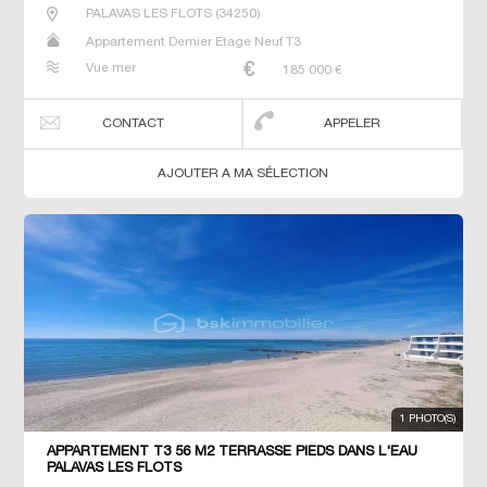
PALAVAS LES FLOTS
(
34250
)
Appartement Dernier Etage Neuf T3
Vue mer
185 000
€
CONTACT
APPELER
AJOUTER A MA SÉLECTION
1 PHOTO(S)
APPARTEMENT T3 56 M2 TERRASSE PIEDS DANS L'EAU
PALAVAS LES FLOTS