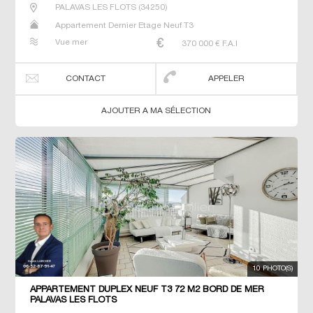
PALAVAS LES FLOTS
(
34250
)
Appartement Dernier Etage Neuf T3
Vue mer
370 000
€ F.A.I
CONTACT
APPELER
AJOUTER A MA SÉLECTION
10 PHOTO(S)
APPARTEMENT DUPLEX NEUF T3 72 M2 BORD DE MER
PALAVAS LES FLOTS