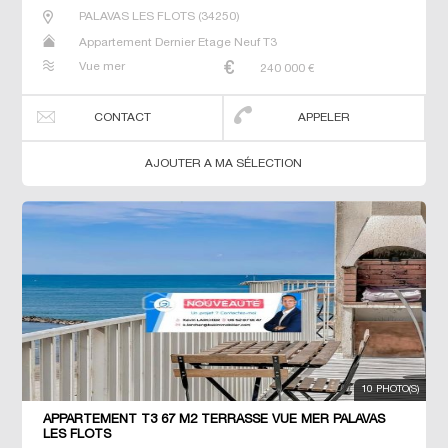
PALAVAS LES FLOTS
(
34250
)
Appartement Dernier Etage Neuf T3
Vue mer
240 000
€
CONTACT
APPELER
AJOUTER A MA SÉLECTION
10 PHOTO(S)
APPARTEMENT T3 67 M2 TERRASSE VUE MER PALAVAS
LES FLOTS