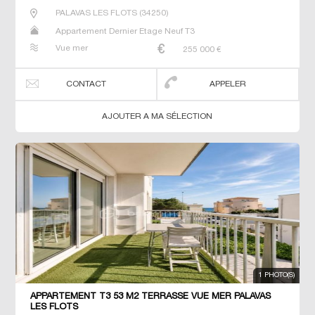
PALAVAS LES FLOTS
(
34250
)
Appartement Dernier Etage Neuf T3
Vue mer
255 000
€
CONTACT
APPELER
AJOUTER A MA SÉLECTION
1 PHOTO(S)
APPARTEMENT T3 53 M2 TERRASSE VUE MER PALAVAS
LES FLOTS