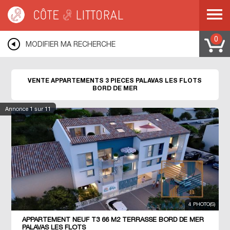
Côte & Littoral
>
Immobilier bord de mer
>
Appartements bord de mer
>
Appartements 3 pièces
>
MEDITERRANEE
>
LANGUEDOC ROUSSILLON
>
HERAULT
>
PALAVAS LES FLOTS
0
MODIFIER MA RECHERCHE
VENTE APPARTEMENTS 3 PIECES PALAVAS LES FLOTS
BORD DE MER
Annonce
1
sur 11
4 PHOTO(S)
APPARTEMENT NEUF T3 66 M2 TERRASSE BORD DE MER
PALAVAS LES FLOTS