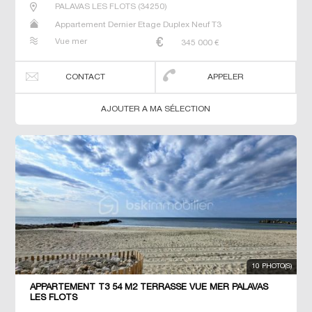
PALAVAS LES FLOTS
(
34250
)
Appartement Dernier Etage Duplex Neuf T3
Vue mer
345 000
€
CONTACT
APPELER
AJOUTER A MA SÉLECTION
10 PHOTO(S)
APPARTEMENT T3 54 M2 TERRASSE VUE MER PALAVAS
LES FLOTS