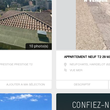
10 photo(s)
APPARTEMENT NEUF T2 29 M
RESTIGE PRESTIGE T2
NEUFCHATEL HARDELOT
(
6
VUE MER
AJOUTER A MA SÉLECTION
DESCRIPTIF