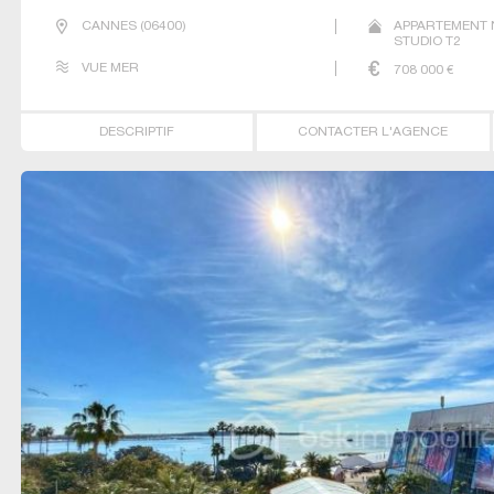
CANNES
(
06400
)
APPARTEMENT 
STUDIO T2
VUE MER
708 000
€
DESCRIPTIF
CONTACTER L'AGENCE