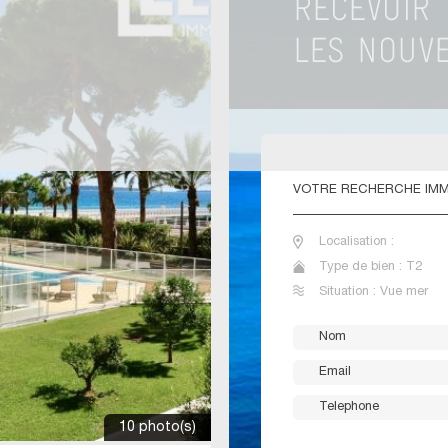
VOTRE
RECHERCHE IMMO
Localisation :
Type de bien : T2
Situation : Vue mer
10 photo(s)