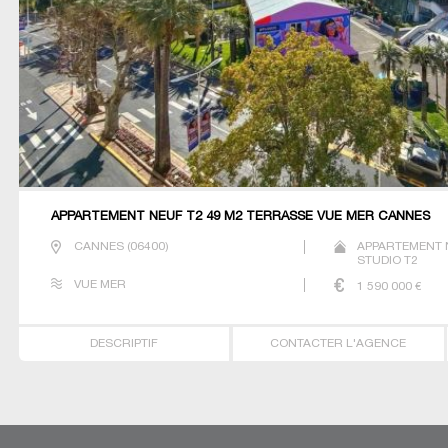
APPARTEMENT NEUF T2 49 M2 TERRASSE VUE MER CANNES
CANNES
(
06400
)
APPARTEMENT 
STUDIO T2
VUE MER
1 590 000
€
DESCRIPTIF
CONTACTER L'AGENCE