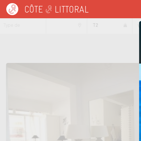
Côte & Littoral
>
immobilier vue mer
>
Appartements vue mer
>
Appartements 2
Type de
T2
V
transaction