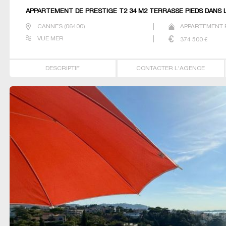
APPARTEMENT DE PRESTIGE T2 34 M2 TERRASSE PIEDS DANS 
CANNES
(
06400
)
APPARTEMENT P
VUE MER
374 500
€
DESCRIPTIF
CONTACTER L'AGENCE