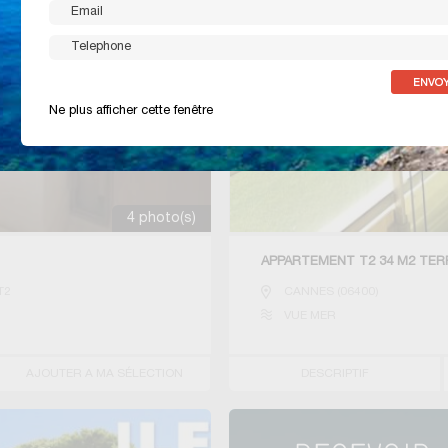
Ne plus afficher cette fenêtre
4 photo(s)
APPARTEMENT T2 34 M2 TER
T2
CANNES
(
06400
)
VUE MER
AJOUTER A MA SÉLECTION
DESCRIPTIF