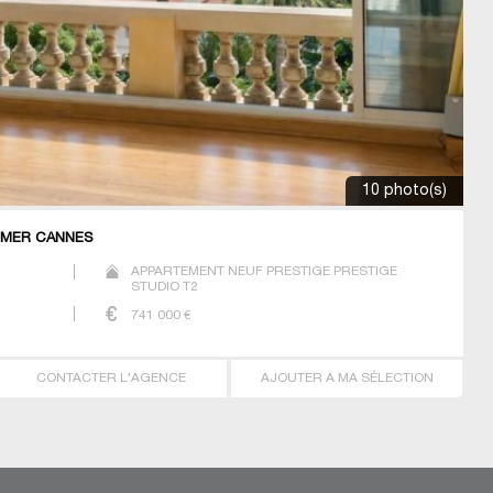
10 photo(s)
 MER CANNES
APPARTEMENT NEUF PRESTIGE PRESTIGE
STUDIO T2
741 000
€
CONTACTER L'AGENCE
AJOUTER A MA SÉLECTION