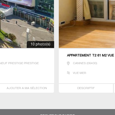
10 photo(s)
APPARTEMENT T2 61 M2 VUE
NEUF PRESTIGE PRESTIGE
CANNES
(
06400
)
VUE MER
AJOUTER A MA SÉLECTION
DESCRIPTIF