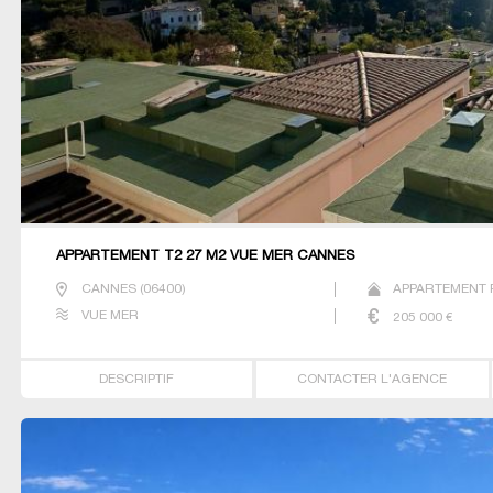
APPARTEMENT T2 27 M2 VUE MER CANNES
CANNES
(
06400
)
APPARTEMENT P
VUE MER
205 000
€
DESCRIPTIF
CONTACTER L'AGENCE