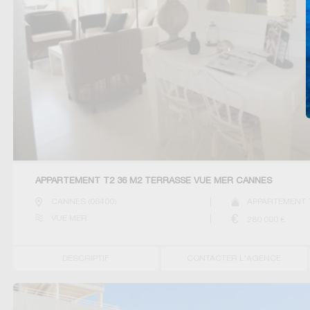
APPARTEMENT T2 36 M2 TERRASSE VUE MER CANNES
CANNES
(
06400
)
APPARTEMENT 
VUE MER
280 000
€
DESCRIPTIF
CONTACTER L'AGENCE