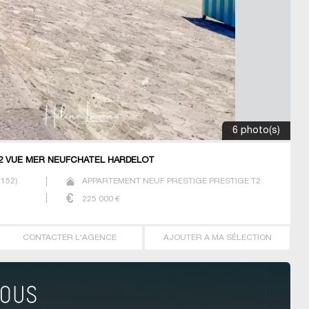
6 photo(s)
2 VUE MER NEUFCHATEL HARDELOT
2152
)
APPARTEMENT NEUF PRESTIGE PRESTIGE T2
225 000
€
CONTACTER L'AGENCE
AJOUTER A MA SÉLECTION