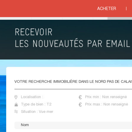
 pièces vue mer
>
NORD PAS DE CALAIS
ACHETER
ue mer
VENTE APPARTEMENTS 2 PIECES VUE MER NORD
PAS DE CALAIS
VOTRE
RECHERCHE IMMOBILIÈRE DANS LE NORD PAS DE CALAI
Localisation :
Prix min : Non renseigné
Type de bien : T2
Prix max : Non renseigné
Situation : Vue mer