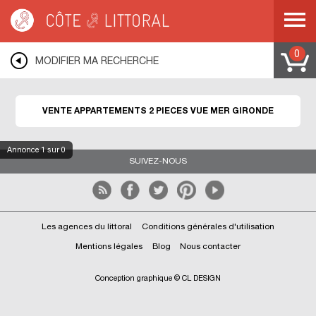
Côte & Littoral
>
immobilier vue mer
>
Appartements vue mer
>
Appartements 2
pièces vue mer
>
COTE ATLANTIQUE
>
AQUITAINE
>
GIRONDE
0
MODIFIER MA RECHERCHE
VENTE APPARTEMENTS 2 PIECES VUE MER GIRONDE
Annonce
1
sur 0
SUIVEZ-NOUS
Les agences du littoral
Conditions générales d'utilisation
Mentions légales
Blog
Nous contacter
Conception graphique © CL DESIGN