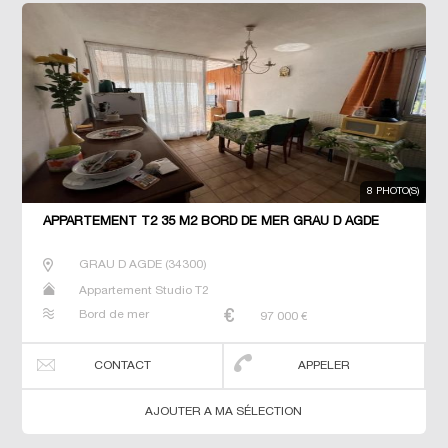
8 PHOTO(S)
APPARTEMENT T2 35 M2 BORD DE MER GRAU D AGDE
GRAU D AGDE
(
34300
)
Appartement Studio T2
Bord de mer
97 000
€
CONTACT
APPELER
AJOUTER A MA SÉLECTION