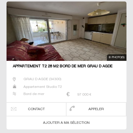
8 PHOTO(S)
APPARTEMENT T2 28 M2 BORD DE MER GRAU D AGDE
GRAU D AGDE
(
34300
)
Appartement Studio T2
Bord de mer
97 000
€
CONTACT
APPELER
AJOUTER A MA SÉLECTION