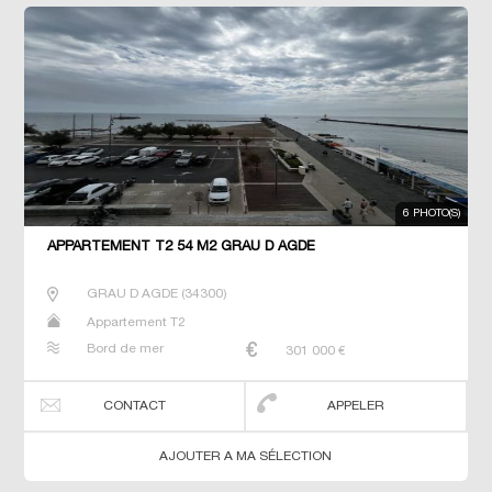
6 PHOTO(S)
APPARTEMENT T2 54 M2 GRAU D AGDE
GRAU D AGDE
(
34300
)
Appartement T2
Bord de mer
301 000
€
CONTACT
APPELER
AJOUTER A MA SÉLECTION