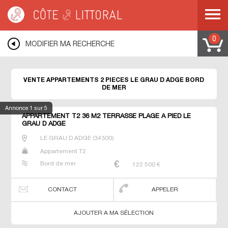
Côte & Littoral
>
Immobilier bord de mer
>
Appartements bord de mer
>
Appartements 2 pièces
>
MEDITERRANEE
>
LANGUEDOC ROUSSILLON
>
HERAULT
>
LE GRAU D ADGE
0
MODIFIER MA RECHERCHE
VENTE APPARTEMENTS 2 PIECES LE GRAU D ADGE BORD
DE MER
Annonce
1
sur 5
APPARTEMENT T2 36 M2 TERRASSE PLAGE À PIED LE
GRAU D ADGE
LE GRAU D ADGE
(
34300
)
Appartement T2
Bord de mer
122 500
€
CONTACT
APPELER
AJOUTER A MA SÉLECTION