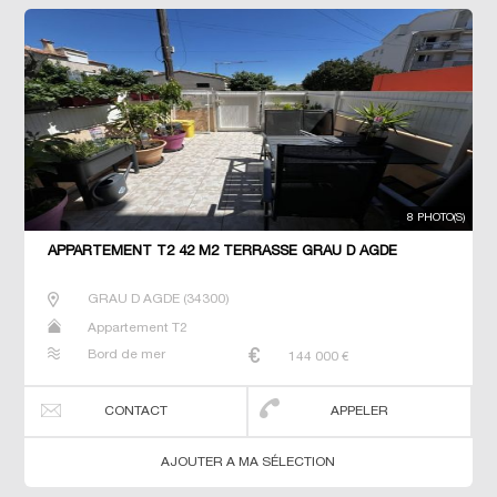
8 PHOTO(S)
APPARTEMENT T2 42 M2 TERRASSE GRAU D AGDE
GRAU D AGDE
(
34300
)
Appartement T2
Bord de mer
144 000
€
CONTACT
APPELER
AJOUTER A MA SÉLECTION