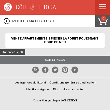
Côte & Littoral
>
Immobilier bord de mer
>
Appartements bord de mer
>
Appartements 2 pièces
>
BRETAGNE
>
FINISTERE
>
LA FORET FOUESNANT
0
MODIFIER MA RECHERCHE
VENTE APPARTEMENTS 2 PIECES LA FORET FOUESNANT
BORD DE MER
Annonce
1
sur 0
SUIVEZ-NOUS
Les agences du littoral
Conditions générales d'utilisation
Mentions légales
Blog
Nous contacter
Conception graphique © CL DESIGN