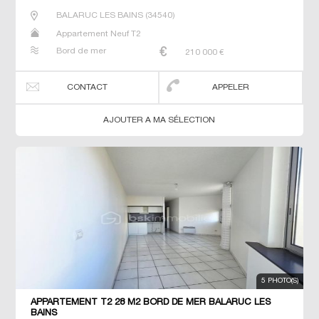
BALARUC LES BAINS
(
34540
)
Appartement Neuf T2
Bord de mer
210 000
€
CONTACT
APPELER
AJOUTER A MA SÉLECTION
5 PHOTO(S)
APPARTEMENT T2 28 M2 BORD DE MER BALARUC LES
BAINS