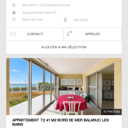
BALARUC LES BAINS
(
34540
)
Appartement Neuf T2
Bord de mer
86 000
€
CONTACT
APPELER
AJOUTER A MA SÉLECTION
10 PHOTO(S)
APPARTEMENT T2 41 M2 BORD DE MER BALARUC LES
BAINS