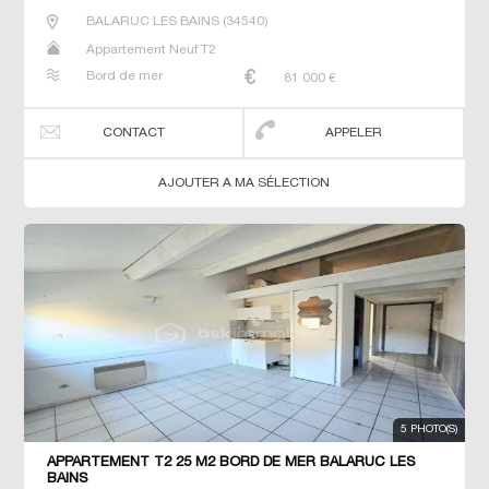
BALARUC LES BAINS
(
34540
)
Appartement Neuf T2
Bord de mer
81 000
€
CONTACT
APPELER
AJOUTER A MA SÉLECTION
5 PHOTO(S)
APPARTEMENT T2 25 M2 BORD DE MER BALARUC LES
BAINS