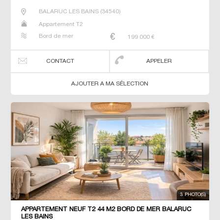
BALARUC LES BAINS
(
34540
)
Appartement T2
Bord de mer
199 000
€
CONTACT
APPELER
AJOUTER A MA SÉLECTION
3 PHOTO(S)
APPARTEMENT NEUF T2 44 M2 BORD DE MER BALARUC
LES BAINS