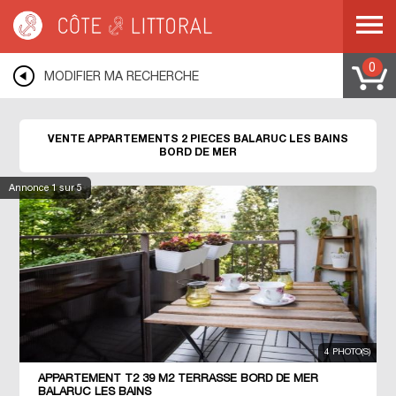
Côte & Littoral
>
Immobilier bord de mer
>
Appartements bord de mer
>
Appartements 2 pièces
>
MEDITERRANEE
>
LANGUEDOC ROUSSILLON
>
HERAULT
>
BALARUC LES BAINS
0
MODIFIER MA RECHERCHE
VENTE APPARTEMENTS 2 PIECES BALARUC LES BAINS
BORD DE MER
Annonce
1
sur 5
4 PHOTO(S)
APPARTEMENT T2 39 M2 TERRASSE BORD DE MER
BALARUC LES BAINS