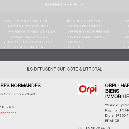
RECHERCHE RAPIDE
IMMOBILIER PIEDS DANS L'EAU
IMMOBILIER DE PRESTIGE
IM
MAISONS PIEDS DANS L'EAU
MAISONS DE PRESTIGE
APPARTEMENTS PIEDS DANS L'EAU
APPARTEMENTS DE PRESTIGE
TERRAINS PIEDS DANS L'EAU
PROPRIÉTÉS DE PRESTIGE
IM
PROPRIÉTÉS PIEDS DANS L'EAU
MANOIRS
VILLAS PIEDS DANS L'EAU
CHÂTEAUX
ILS DIFFUSENT SUR CÔTE & LITTORAL
RES NORMANDES
ORPI - HA
BIENS
les Crochemore
76540
IMMOBILI
25 rue du prof
3 61 70 51
Raymond GAR
s annonces
Didier
97200
F
FRANCE
Tél. :
05 96 70 44 56