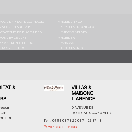
MOBILIER PROCHE DES PLAGES
IMMOBILIER NEUF
MAISONS PLAGES À PIED
APPARTEMENTS NEUFS
APPARTEMENTS PLAGE À PIED
MAISONS NEUVES
MOBILIER DE LUXE
IMMOBILIER
APPARTEMENTS DE LUXE
MAISONS
MAISONS DE LUXE
APPARTEMENTS
BITAT &
VILLAS &
MAISONS
ERS
L'AGENCE
esseur
9 AVENUE DE
CIN,
BORDEAUX
33740
ARES
ORT DE
Tél. :
05 56 03 78 29 06 71 92 37 13
Voir les annonces