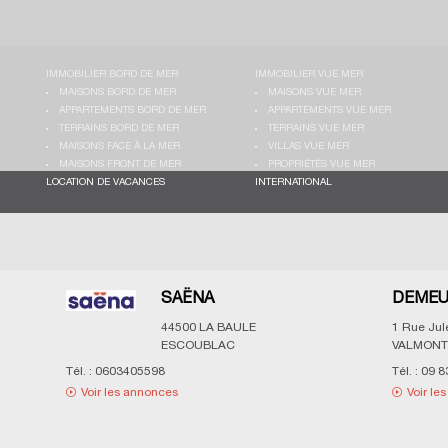
IMMOBILIER BORD DE MER
IMMOBILIER VUE MER
MAISONS BORD DE MER
MAISONS VUE MER
APPARTEMENTS BORD DE MER
APPARTEMENTS VUE MER
TERRAINS BORD DE MER
TERRAINS VUE MER
MAISONS FACE À LA MER
VILLAS VUE MER
MAISONS FRONT DE MER
PROPRIÉTÉS VUE MER
LOCATION DE VACANCES
INTERNATIONAL
SAËNA
DEMEU
44500
LA BAULE
1 Rue Ju
ESCOUBLAC
VALMONT
Tél. :
0603405598
Tél. :
09 8
Voir les annonces
Voir le