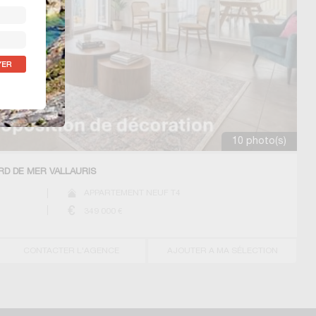
10 photo(s)
RD DE MER VALLAURIS
APPARTEMENT NEUF T4
349 000
€
CONTACTER L'AGENCE
AJOUTER A MA SÉLECTION