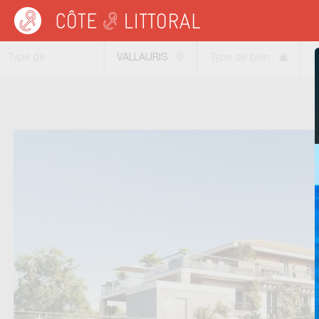
Côte & Littoral
>
Immobilier bord de mer
>
Appartements bord de mer
>
Apparte
Type de
VALLAURIS
Type de bien
S
transaction
(06220)