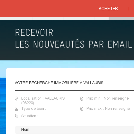
ments 4 pièces
>
VALLAURIS
ACHETER
ituation
APPARTEMENTS 3 CHAMBRES VALLAURIS
VOTRE
RECHERCHE IMMOBILIÈRE À VALLAURIS
Localisation : VALLAURIS
Prix min : Non renseigné
(06220)
Type de bien :
Prix max : Non renseigné
Situation :