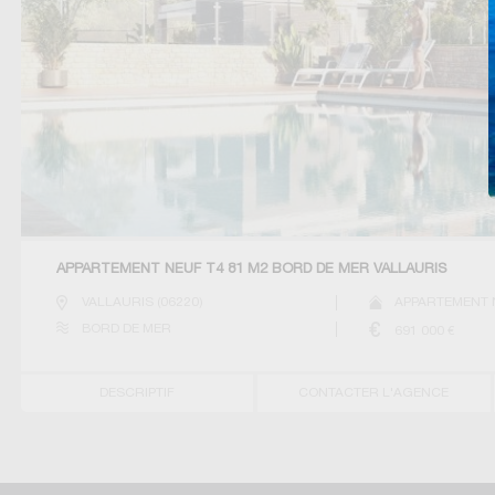
APPARTEMENT NEUF T4 81 M2 BORD DE MER VALLAURIS
VALLAURIS
(
06220
)
APPARTEMENT 
BORD DE MER
691 000
€
DESCRIPTIF
CONTACTER L'AGENCE