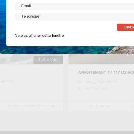
Ne plus afficher cette fenêtre
4 photo(s)
APPARTEMENT T4 117 M2 BO
NEUF T4
VALLAURIS
(
06220
)
BORD DE MER
AJOUTER A MA SÉLECTION
DESCRIPTIF