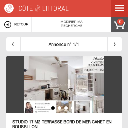
Côte & Littoral
>
Immobilier bord de mer
>
MEDITERRANEE
>
LANGUEDOC
ROUSSILLON
>
PYRENEES ORIENTALES
>
CANET EN ROUSSILLON
>
STUDIO
17 M2 TERRASSE BORD DE MER CANET EN ROUSSILLON
MODIFIER MA
0
RETOUR
RECHERCHE
Annonce n° 1/1
STUDIO 17 M2 TERRASSE BORD DE MER CANET EN
ROUSSILLON