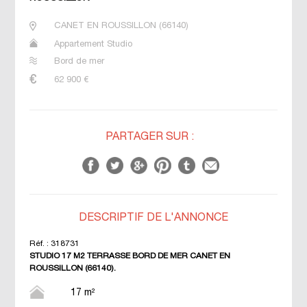
CANET EN ROUSSILLON
(
66140
)
Appartement Studio
Bord de mer
62 900
€
PARTAGER SUR :
DESCRIPTIF DE L'ANNONCE
Réf. :
318731
STUDIO 17 M2 TERRASSE BORD DE MER CANET EN
ROUSSILLON (66140).
17 m²