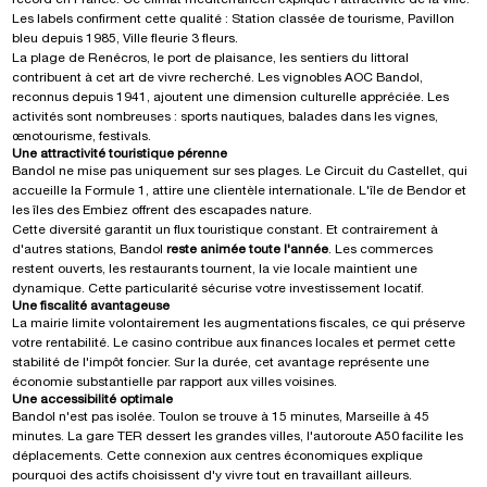
Les labels confirment cette qualité : Station classée de tourisme, Pavillon
bleu depuis 1985, Ville fleurie 3 fleurs.
La plage de Renécros, le port de plaisance, les sentiers du littoral
contribuent à cet art de vivre recherché. Les vignobles AOC Bandol,
reconnus depuis 1941, ajoutent une dimension culturelle appréciée. Les
activités sont nombreuses : sports nautiques, balades dans les vignes,
œnotourisme, festivals.
Une attractivité touristique pérenne
Bandol ne mise pas uniquement sur ses plages. Le Circuit du Castellet, qui
accueille la Formule 1, attire une clientèle internationale. L'île de Bendor et
les îles des Embiez offrent des escapades nature.
Cette diversité garantit un flux touristique constant. Et contrairement à
d'autres stations, Bandol
reste animée toute l'année
. Les commerces
restent ouverts, les restaurants tournent, la vie locale maintient une
dynamique. Cette particularité sécurise votre investissement locatif.
Une fiscalité avantageuse
La mairie limite volontairement les augmentations fiscales, ce qui préserve
votre rentabilité. Le casino contribue aux finances locales et permet cette
stabilité de l'impôt foncier. Sur la durée, cet avantage représente une
économie substantielle par rapport aux villes voisines.
Une accessibilité optimale
Bandol n'est pas isolée. Toulon se trouve à 15 minutes, Marseille à 45
minutes. La gare TER dessert les grandes villes, l'autoroute A50 facilite les
déplacements. Cette connexion aux centres économiques explique
pourquoi des actifs choisissent d'y vivre tout en travaillant ailleurs.