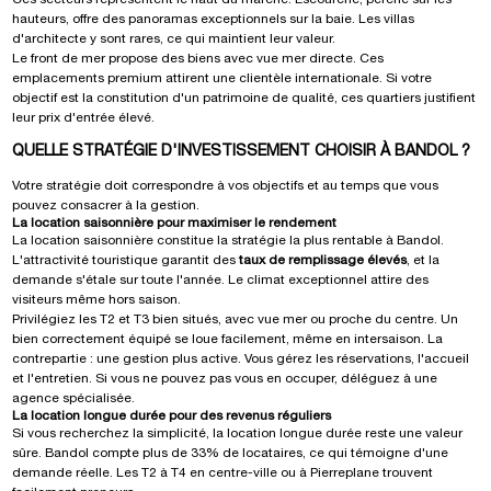
hauteurs, offre des panoramas exceptionnels sur la baie. Les villas
d'architecte y sont rares, ce qui maintient leur valeur.
Le front de mer propose des biens avec vue mer directe. Ces
emplacements premium attirent une clientèle internationale. Si votre
objectif est la constitution d'un patrimoine de qualité, ces quartiers justifient
leur prix d'entrée élevé.
QUELLE STRATÉGIE D'INVESTISSEMENT CHOISIR À BANDOL ?
Votre stratégie doit correspondre à vos objectifs et au temps que vous
pouvez consacrer à la gestion.
La location saisonnière pour maximiser le rendement
La location saisonnière constitue la stratégie la plus rentable à Bandol.
L'attractivité touristique garantit des
taux de remplissage élevés
, et la
demande s'étale sur toute l'année. Le climat exceptionnel attire des
visiteurs même hors saison.
Privilégiez les T2 et T3 bien situés, avec vue mer ou proche du centre. Un
bien correctement équipé se loue facilement, même en intersaison. La
contrepartie : une gestion plus active. Vous gérez les réservations, l'accueil
et l'entretien. Si vous ne pouvez pas vous en occuper, déléguez à une
agence spécialisée.
La location longue durée pour des revenus réguliers
Si vous recherchez la simplicité, la location longue durée reste une valeur
sûre. Bandol compte plus de 33% de locataires, ce qui témoigne d'une
demande réelle. Les T2 à T4 en centre-ville ou à Pierreplane trouvent