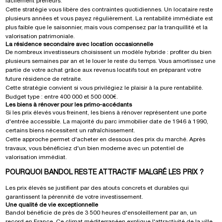
facilement preneurs.
Cette stratégie vous libère des contraintes quotidiennes. Un locataire reste
plusieurs années et vous payez régulièrement. La rentabilité immédiate est
plus faible que le saisonnier, mais vous compensez par la tranquillité et la
valorisation patrimoniale.
La résidence secondaire avec location occasionnelle
De nombreux investisseurs choisissent un modèle hybride : profiter du bien
plusieurs semaines par an et le louer le reste du temps. Vous amortissez une
partie de votre achat grâce aux revenus locatifs tout en préparant votre
future résidence de retraite.
Cette stratégie convient si vous privilégiez le plaisir à la pure rentabilité.
Budget type : entre 400 000 et 500 000€.
Les biens à rénover pour les primo-accédants
Si les prix élevés vous freinent, les biens à rénover représentent une porte
d'entrée accessible. La majorité du parc immobilier date de 1946 à 1990,
certains biens nécessitent un rafraîchissement.
Cette approche permet d'acheter en dessous des prix du marché. Après
travaux, vous bénéficiez d'un bien moderne avec un potentiel de
valorisation immédiat.
POURQUOI BANDOL RESTE ATTRACTIF MALGRÉ LES PRIX ?
Les prix élevés se justifient par des atouts concrets et durables qui
garantissent la pérennité de votre investissement.
Une qualité de vie exceptionnelle
Bandol bénéficie de près de 3 500 heures d'ensoleillement par an, un
record en France. Ce climat méditerranéen explique l'attractivité de la ville.