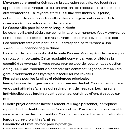
L'avantage : le quartier échappe à la saturation estivale. Vos locataires
apprécient cette tranquillité tout en profitant de l'accès rapide à la mer et
aux commerces. La Peyrière attire aussi une population plus jeune,
notamment des actifs qui travaillent dans la région toulonnaise. Cette
diversité sécurise votre demande locative.
Le Centre-ville pour la location longue durée
Le cœur de Bandol séduit par son animation permanente. Vous y trouvez les
commerces de proximité, les restaurants, le marché provençal et le port.
Les appartements dominent, ce qui correspond parfaitement à une
stratégie de
location longue durée
.
La demande locative reste stable toute l'année. Pas de période creuse, pas
de rotation importante. Cette régularité convient si vous privilégiez la
sécurité des revenus. Si vous optez pour ce type de location avec gestion
déléguée, il est important de comprendre
comment l'agence immobilière
gère le versement des loyers
pour sécuriser vos revenus.
Pierreplane pour les familles et résidences principales
Pierreplane se distingue par son caractère résidentiel. Ce quartier calme et
verdoyant attire les familles qui recherchent de l'espace. Les maisons
individuelles avec jardins y sont courantes, certaines offrent des vues sur
mer.
Si votre projet combine investissement et usage personnel, Pierreplane
répond à cette double exigence. Vous profitez d'un environnement paisible
sans être coupé des commodités. Ce quartier convient aussi à une location
longue durée ciblant les familles.
Escourche et Front de mer pour le prestige
Ces secteurs représentent le haut du marché. Escourche, perché sur les