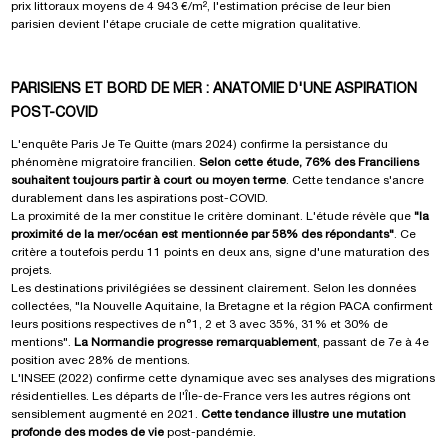
prix littoraux moyens de 4 943 €/m², l'estimation précise de leur bien
parisien devient l'étape cruciale de cette migration qualitative.
PARISIENS ET BORD DE MER : ANATOMIE D'UNE ASPIRATION
POST-COVID
L'enquête Paris Je Te Quitte (mars 2024) confirme la persistance du
phénomène migratoire francilien.
Selon cette étude, 76% des Franciliens
souhaitent toujours partir à court ou moyen terme
. Cette tendance s'ancre
durablement dans les aspirations post-COVID.
La proximité de la mer constitue le critère dominant. L'étude révèle que
"la
proximité de la mer/océan est mentionnée par 58% des répondants"
. Ce
critère a toutefois perdu 11 points en deux ans, signe d'une maturation des
projets.
Les destinations privilégiées se dessinent clairement. Selon les données
collectées, "la Nouvelle Aquitaine, la Bretagne et la région PACA confirment
leurs positions respectives de n°1, 2 et 3 avec 35%, 31% et 30% de
mentions".
La Normandie progresse remarquablement
, passant de 7e à 4e
position avec 28% de mentions.
L'INSEE (2022) confirme cette dynamique avec ses analyses des migrations
résidentielles. Les départs de l'Île-de-France vers les autres régions ont
sensiblement augmenté en 2021.
Cette tendance illustre une mutation
profonde des modes de vie
post-pandémie.