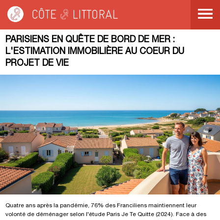
Côte & Littoral
>
Blog
>
Parisiens en quête de bord de mer : l'estimation
immobilière au coeur du projet de vie
PARISIENS EN QUÊTE DE BORD DE MER :
L'ESTIMATION IMMOBILIÈRE AU COEUR DU
PROJET DE VIE
Quatre ans après la pandémie, 76% des Franciliens maintiennent leur
volonté de déménager selon l'étude Paris Je Te Quitte (2024). Face à des