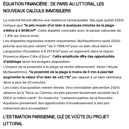
ÉQUATION FINANCIÈRE : DE PARIS AU LITTORAL, LES
NOUVEAUX CALCULS IMMOBILIERS
Le marché littoral affiche une résilience remarquable. SeLoger (juillet 2024)
indique que
"le prix moyen d'un bien à quelques minutes de la plage
s'élève à 4 943€/m²"
. Cette stabilité contraste avec la baisse nationale de
-1,8% sur douze mois.
Les disparités régionales restent importantes. MySweetImmo (août 2024)
précise que les prix varient "de 3 765€/m² pour un bien situé dans le
Languedoc-Roussillon à 6 251€/m² pour un logement dans la région
Provence-Alpes-Côte d'Azur".
Cette amplitude offre des opportunités
d'arbitrage
selon les budgets disponibles.
L'impact de la proximité à la plage se révèle déterminant. Selon l'étude
MySweetImmo,
"la proximité de la plage à moins de 5 min à pied fait
augmenter la valeur d'un bien de +22,1%"
par rapport à un bien identique
situé à plus de 20 minutes.
Les coûts d'acquisition restent élevés. Vinci Immobilier (décembre 2024)
observe qu'à "Nice ou Cannes, les prix peuvent facilement excéder les 5
000 € le mètre carré". En revanche, "certaines parties de la Nouvelle-
Aquitaine présentent des opportunités d'investissement à des prix
nettement plus accessibles".
L'ESTIMATION PARISIENNE, CLÉ DE VOÛTE DU PROJET
LITTORAL