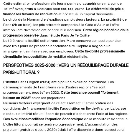
Cette estimation professionnelle leur a permis d'acquérir une maison de
150m² avec jardin à Deauville pour 650 000 euros.
Le différentiel de prix a
financé les travaux de rénovation
et constitué un capital disponible.
Le choix de la Normandie s'explique par plusieurs facteurs. La proximité de
Paris (2h en train), les prix attractifs comparés à la Côte d'Azur et l'offre
immobilière diversifiée ont orienté leur décision.
Cette région bénéficie de la
progression observée
dans l'étude Paris Je Te Quitte.
Le télétravail a facilité cette transition. Marc conserve son poste parisien
avec trois jours de présence hebdomadaire. Sophie a négocié un
arrangement similaire avec son employeur.
Cette flexibilité professionnelle
démultiplie les possibilités
de mobilité résidentielle.
PERSPECTIVES 2025-2026 : VERS UN RÉÉQUILIBRAGE DURABLE
PARIS-LITTORAL ?
L'Institut Paris Région (2024) anticipe une évolution contrastée. Les
déménagements de Franciliens vers d'autres régions "se sont
progressivement érodés" en 2022.
Cette tendance pourrait "fortement
baisser en 2023"
selon les projections.
Plusieurs facteurs expliquent ce ralentissement. L'amélioration des
conditions de financement facilite l'acquisition en Île-de-France. La baisse
des taux d'intérêt réduit l'écart de pouvoir d'achat entre Paris et les régions.
Ces évolutions modifient l'équation économique
de la mobilité résidentielle.
L'offre littoral pourrait se tendre progressivement. L'accumulation des
projets migratoires depuis 2020 réduit l'offre disponible dans les secteurs