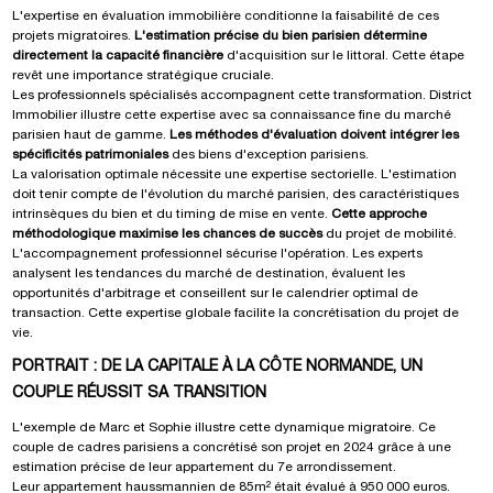
L'expertise en évaluation immobilière conditionne la faisabilité de ces
projets migratoires.
L'estimation précise du bien parisien détermine
directement la capacité financière
d'acquisition sur le littoral. Cette étape
revêt une importance stratégique cruciale.
Les professionnels spécialisés accompagnent cette transformation.
District
Immobilier
illustre cette expertise avec sa connaissance fine du marché
parisien haut de gamme.
Les méthodes d'évaluation doivent intégrer les
spécificités patrimoniales
des biens d'exception parisiens.
La valorisation optimale nécessite une expertise sectorielle. L'estimation
doit tenir compte de l'évolution du marché parisien, des caractéristiques
intrinsèques du bien et du timing de mise en vente.
Cette approche
méthodologique maximise les chances de succès
du projet de mobilité.
L'accompagnement professionnel sécurise l'opération. Les experts
analysent les tendances du marché de destination, évaluent les
opportunités d'arbitrage et conseillent sur le calendrier optimal de
transaction. Cette expertise globale facilite la concrétisation du projet de
vie.
PORTRAIT : DE LA CAPITALE À LA CÔTE NORMANDE, UN
COUPLE RÉUSSIT SA TRANSITION
L'exemple de Marc et Sophie illustre cette dynamique migratoire. Ce
couple de cadres parisiens a concrétisé son projet en 2024 grâce à une
estimation précise de leur appartement du 7e arrondissement.
Leur appartement haussmannien de 85m² était évalué à 950 000 euros.