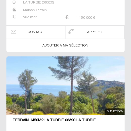
LA TURBIE
(
06320
)
Maison Terrain
Vue mer
1 150 000
€
CONTACT
APPELER
AJOUTER A MA SÉLECTION
3 PHOTO(S)
TERRAIN 1450M2 LA TURBIE 06320 LA TURBIE