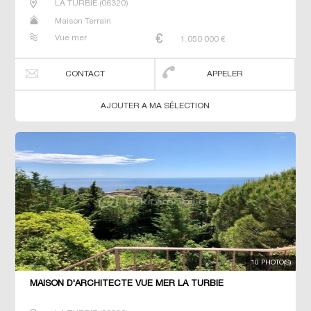
LA TURBIE
(
06320
)
Maison Terrain
Vue mer
1 050 000
€
CONTACT
APPELER
AJOUTER A MA SÉLECTION
10 PHOTO(S)
MAISON D'ARCHITECTE VUE MER LA TURBIE