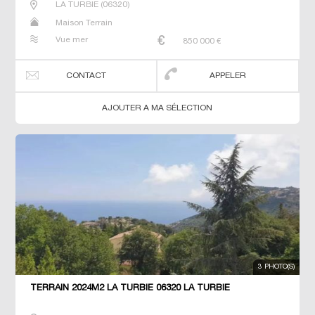
LA TURBIE
(
06320
)
Maison Terrain
Vue mer
850 000
€
CONTACT
APPELER
AJOUTER A MA SÉLECTION
3 PHOTO(S)
TERRAIN 2024M2 LA TURBIE 06320 LA TURBIE