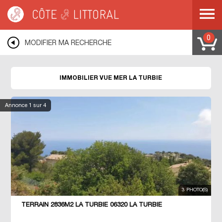
Côte & Littoral
>
LA TURBIE
0
MODIFIER MA RECHERCHE
IMMOBILIER VUE MER LA TURBIE
Annonce
1
sur 4
3 PHOTO(S)
TERRAIN 2836M2 LA TURBIE 06320 LA TURBIE