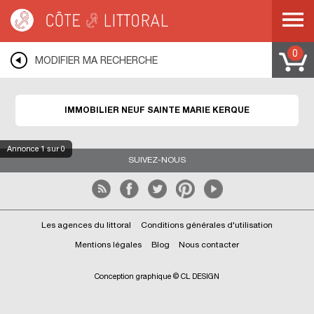
Côte & Littoral
>
Immobilier neuf
>
NORD PAS DE CALAIS
>
PAS DE CALAIS
>
SAINTE MARIE KERQUE
0
MODIFIER MA RECHERCHE
IMMOBILIER NEUF SAINTE MARIE KERQUE
Annonce
1
sur 0
SUIVEZ-NOUS
Les agences du littoral
Conditions générales d'utilisation
Mentions légales
Blog
Nous contacter
Conception graphique © CL DESIGN