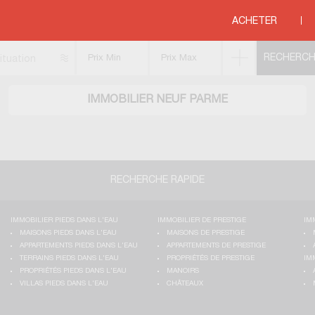
ACHETER
ituation
IMMOBILIER NEUF PARME
RECHERCHE RAPIDE
IMMOBILIER PIEDS DANS L'EAU
IMMOBILIER DE PRESTIGE
IM
MAISONS PIEDS DANS L'EAU
MAISONS DE PRESTIGE
APPARTEMENTS PIEDS DANS L'EAU
APPARTEMENTS DE PRESTIGE
TERRAINS PIEDS DANS L'EAU
PROPRIÉTÉS DE PRESTIGE
IM
PROPRIÉTÉS PIEDS DANS L'EAU
MANOIRS
VILLAS PIEDS DANS L'EAU
CHÂTEAUX