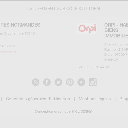
ILS DIFFUSENT SUR CÔTE & LITTORAL
RES NORMANDES
ORPI - HA
BIENS
les Crochemore
76540
IMMOBILI
25 rue du prof
3 61 70 51
Raymond GAR
s annonces
Didier
97200
F
FRANCE
Tél. :
05 96 70 44 56
Voir les annonces
Conditions générales d'utilisation
Mentions légales
Blo
Conception graphique © CL DESIGN