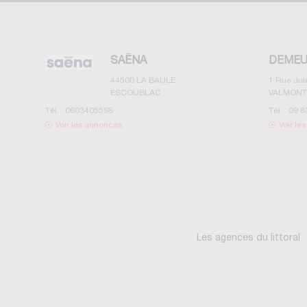
SAËNA
DEMEU
44500
LA BAULE
1 Rue Ju
ESCOUBLAC
VALMONT
Tél. :
0603405598
Tél. :
09 8
Voir les annonces
Voir le
Les agences du littoral