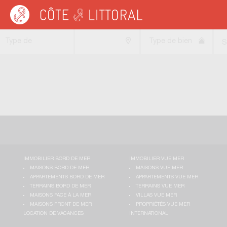
Côte & Littoral
>
BIARRITZ
>
PARME
Type de
Type de bien
S
transaction
IMMOBILIER BORD DE MER
IMMOBILIER VUE MER
MAISONS BORD DE MER
MAISONS VUE MER
APPARTEMENTS BORD DE MER
APPARTEMENTS VUE MER
TERRAINS BORD DE MER
TERRAINS VUE MER
MAISONS FACE À LA MER
VILLAS VUE MER
MAISONS FRONT DE MER
PROPRIÉTÉS VUE MER
LOCATION DE VACANCES
INTERNATIONAL