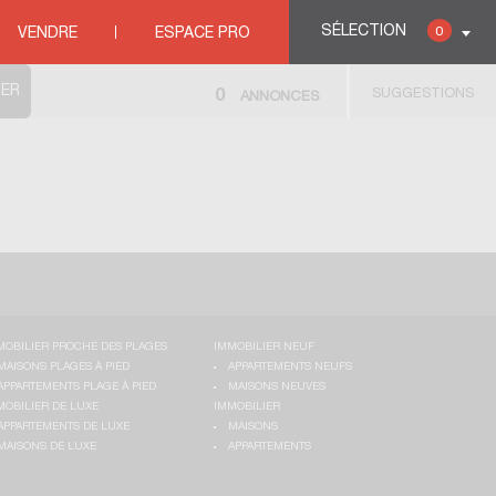
SÉLECTION
0
VENDRE
ESPACE PRO
SUGGESTIONS
0
ANNONCES
MOBILIER PROCHE DES PLAGES
IMMOBILIER NEUF
MAISONS PLAGES À PIED
APPARTEMENTS NEUFS
APPARTEMENTS PLAGE À PIED
MAISONS NEUVES
MOBILIER DE LUXE
IMMOBILIER
APPARTEMENTS DE LUXE
MAISONS
MAISONS DE LUXE
APPARTEMENTS