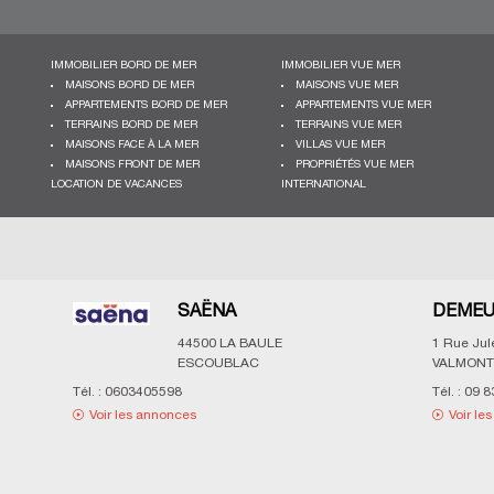
IMMOBILIER BORD DE MER
IMMOBILIER VUE MER
MAISONS BORD DE MER
MAISONS VUE MER
APPARTEMENTS BORD DE MER
APPARTEMENTS VUE MER
TERRAINS BORD DE MER
TERRAINS VUE MER
MAISONS FACE À LA MER
VILLAS VUE MER
MAISONS FRONT DE MER
PROPRIÉTÉS VUE MER
LOCATION DE VACANCES
INTERNATIONAL
SAËNA
DEMEU
44500
LA BAULE
1 Rue Ju
ESCOUBLAC
VALMONT
Tél. :
0603405598
Tél. :
09 8
Voir les annonces
Voir le