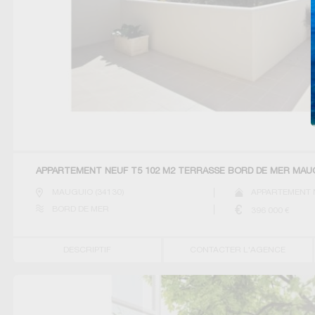
APPARTEMENT NEUF T5 102 M2 TERRASSE BORD DE MER MAU
MAUGUIO
(
34130
)
APPARTEMENT 
BORD DE MER
396 000
€
DESCRIPTIF
CONTACTER L'AGENCE