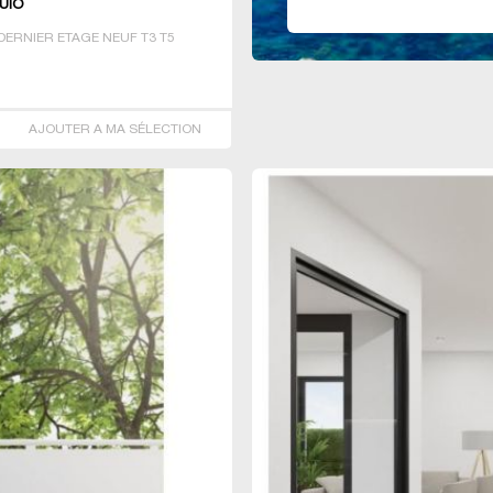
UIO
ERNIER ETAGE NEUF T3 T5
AJOUTER A MA SÉLECTION