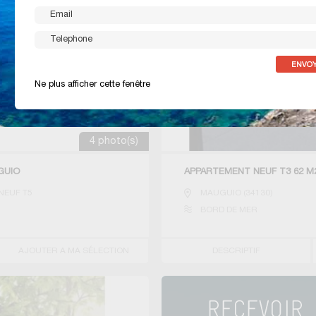
Ne plus afficher cette fenêtre
4 photo(s)
GUIO
APPARTEMENT NEUF T3 62 M
NEUF T5
MAUGUIO
(
34130
)
BORD DE MER
AJOUTER A MA SÉLECTION
DESCRIPTIF