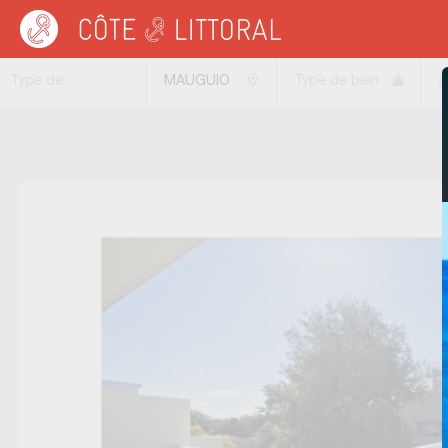
Côte & Littoral
>
Immobilier neuf
>
MEDITERRANEE
>
LANGUEDOC ROUSSILL
Type de
MAUGUIO
Type de bien
S
transaction
(34130)