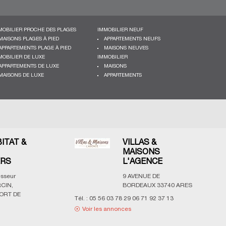
MOBILIER PROCHE DES PLAGES
IMMOBILIER NEUF
MAISONS PLAGES À PIED
APPARTEMENTS NEUFS
APPARTEMENTS PLAGE À PIED
MAISONS NEUVES
MOBILIER DE LUXE
IMMOBILIER
APPARTEMENTS DE LUXE
MAISONS
MAISONS DE LUXE
APPARTEMENTS
BITAT &
VILLAS &
MAISONS
ERS
L'AGENCE
esseur
9 AVENUE DE
CIN,
BORDEAUX
33740
ARES
ORT DE
Tél. :
05 56 03 78 29 06 71 92 37 13
Voir les annonces