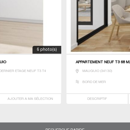
6 photo(s)
UIO
APPARTEMENT NEUF T3 68 M
ERNIER ETAGE NEUF T3 T4
MAUGUIO
(
34130
)
BORD DE MER
AJOUTER A MA SÉLECTION
DESCRIPTIF