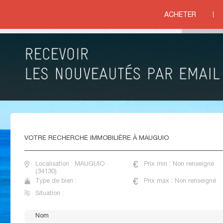
ON
>
HERAULT
>
MAUGUIO
ACHETER
ituation
IMMOBILIER NEUF MAUGUIO
VOTRE
RECHERCHE IMMOBILIÈRE À MAUGUIO
Localisation : MAUGUIO
Prix min : Non renseigné
(34130)
Type de bien :
Prix max : Non renseigné
Situation :