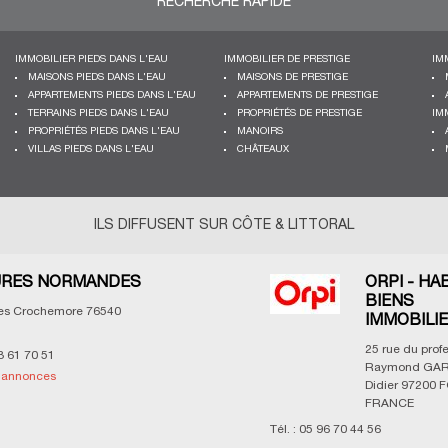
RECHERCHE RAPIDE
IMMOBILIER PIEDS DANS L'EAU
IMMOBILIER DE PRESTIGE
IM
MAISONS PIEDS DANS L'EAU
MAISONS DE PRESTIGE
APPARTEMENTS PIEDS DANS L'EAU
APPARTEMENTS DE PRESTIGE
TERRAINS PIEDS DANS L'EAU
PROPRIÉTÉS DE PRESTIGE
IM
PROPRIÉTÉS PIEDS DANS L'EAU
MANOIRS
VILLAS PIEDS DANS L'EAU
CHÂTEAUX
ILS DIFFUSENT SUR CÔTE & LITTORAL
RES NORMANDES
ORPI - HA
BIENS
les Crochemore
76540
IMMOBILI
25 rue du prof
3 61 70 51
Raymond GAR
s annonces
Didier
97200
F
FRANCE
Tél. :
05 96 70 44 56