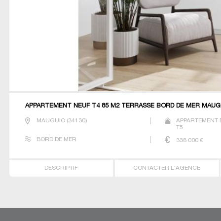
APPARTEMENT NEUF T4 85 M2 TERRASSE BORD DE MER MAUG
MAUGUIO
(
34130
)
APPARTEMENT D
T5
BORD DE MER
338 000
€
DESCRIPTIF
CONTACTER L'AGENCE