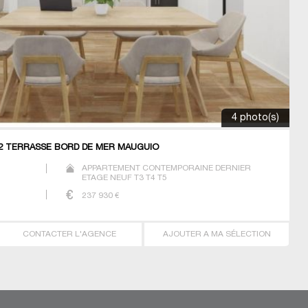
4 photo(s)
2 TERRASSE BORD DE MER MAUGUIO
APPARTEMENT CONTEMPORAINE DERNIER
ETAGE NEUF T3 T4 T5
237 930
€
CONTACTER L'AGENCE
AJOUTER A MA SÉLECTION