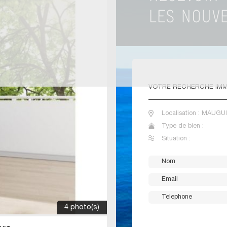
VOTRE
RECHERCHE IMM
Localisation : MAUGU
Type de bien :
Situation :
4 photo(s)