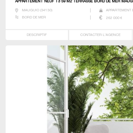
APPARTEMENT NEUF T3 59 M2 TERRASSE BORD DE MER MAUG
MAUGUIO
(
34130
)
APPARTEMENT D
BORD DE MER
262 000
€
DESCRIPTIF
CONTACTER L'AGENCE