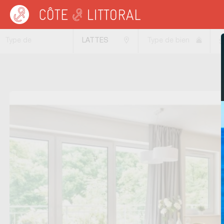
Côte & Littoral
>
Immobilier neuf
>
MEDITERRANEE
>
LANGUEDOC ROUSSILL
Type de
LATTES
Type de bien
S
transaction
(34970)