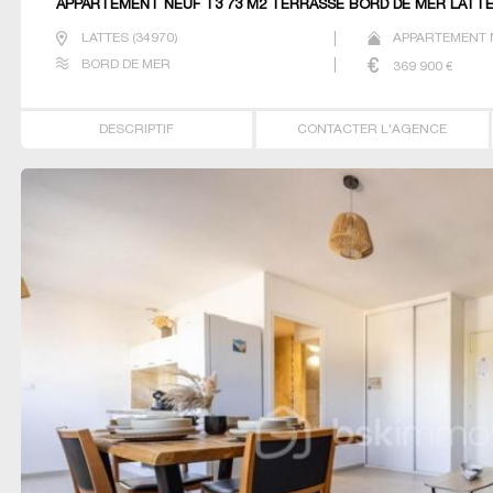
APPARTEMENT NEUF T3 73 M2 TERRASSE BORD DE MER LATT
LATTES
(
34970
)
APPARTEMENT N
BORD DE MER
369 900
€
DESCRIPTIF
CONTACTER L'AGENCE