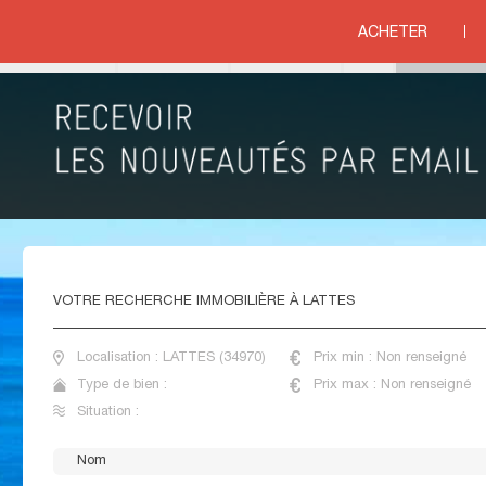
ON
>
HERAULT
>
LATTES
ACHETER
ituation
IMMOBILIER NEUF LATTES
VOTRE
RECHERCHE IMMOBILIÈRE À LATTES
Localisation : LATTES (34970)
Prix min : Non renseigné
Type de bien :
Prix max : Non renseigné
Situation :