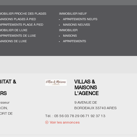
MOBILIER PROCHE DES PLAGES
IMMOBILIER NEUF
MAISONS PLAGES À PIED
APPARTEMENTS NEUFS
APPARTEMENTS PLAGE À PIED
MAISONS NEUVES
MOBILIER DE LUXE
IMMOBILIER
APPARTEMENTS DE LUXE
MAISONS
MAISONS DE LUXE
APPARTEMENTS
BITAT &
VILLAS &
MAISONS
ERS
L'AGENCE
esseur
9 AVENUE DE
CIN,
BORDEAUX
33740
ARES
ORT DE
Tél. :
05 56 03 78 29 06 71 92 37 13
Voir les annonces