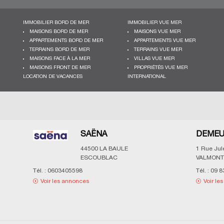
IMMOBILIER BORD DE MER
IMMOBILIER VUE MER
MAISONS BORD DE MER
MAISONS VUE MER
APPARTEMENTS BORD DE MER
APPARTEMENTS VUE MER
TERRAINS BORD DE MER
TERRAINS VUE MER
MAISONS FACE À LA MER
VILLAS VUE MER
MAISONS FRONT DE MER
PROPRIÉTÉS VUE MER
LOCATION DE VACANCES
INTERNATIONAL
SAËNA
DEMEU
44500
LA BAULE
1 Rue Ju
ESCOUBLAC
VALMONT
Tél. :
0603405598
Tél. :
09 8
Voir les annonces
Voir le