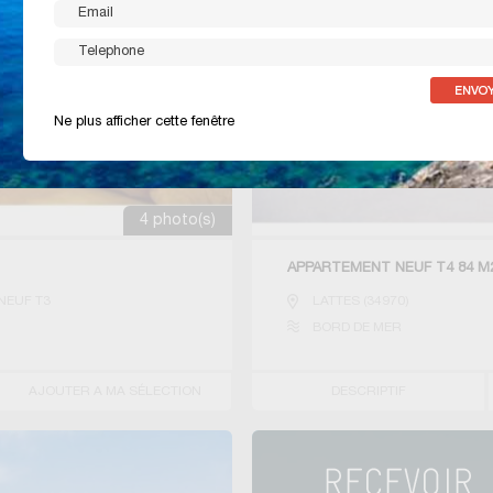
Ne plus afficher cette fenêtre
4 photo(s)
APPARTEMENT NEUF T4 84 M
NEUF T3
LATTES
(
34970
)
BORD DE MER
AJOUTER A MA SÉLECTION
DESCRIPTIF