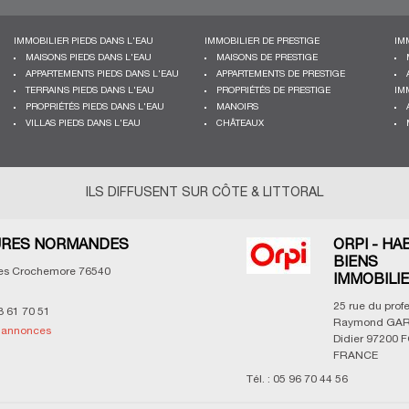
IMMOBILIER PIEDS DANS L'EAU
IMMOBILIER DE PRESTIGE
IM
MAISONS PIEDS DANS L'EAU
MAISONS DE PRESTIGE
APPARTEMENTS PIEDS DANS L'EAU
APPARTEMENTS DE PRESTIGE
TERRAINS PIEDS DANS L'EAU
PROPRIÉTÉS DE PRESTIGE
IM
PROPRIÉTÉS PIEDS DANS L'EAU
MANOIRS
VILLAS PIEDS DANS L'EAU
CHÂTEAUX
ILS DIFFUSENT SUR CÔTE & LITTORAL
RES NORMANDES
ORPI - HA
BIENS
les Crochemore
76540
IMMOBILI
25 rue du prof
3 61 70 51
Raymond GAR
s annonces
Didier
97200
F
FRANCE
Tél. :
05 96 70 44 56
Voir les annonces