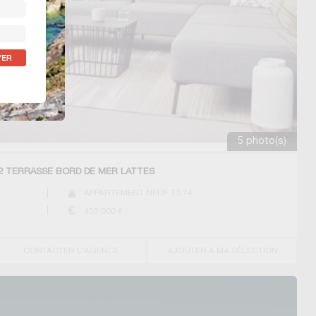
5 photo(s)
2 TERRASSE BORD DE MER LATTES
APPARTEMENT NEUF T3 T4
455 000
€
CONTACTER L'AGENCE
AJOUTER A MA SÉLECTION