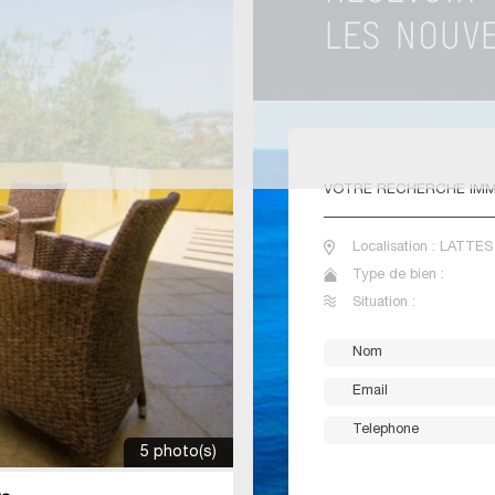
VOTRE
RECHERCHE IMM
Localisation : LATTES
Type de bien :
Situation :
5 photo(s)