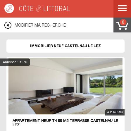
Côte & Littoral
>
Immobilier neuf
>
MEDITERRANEE
>
LANGUEDOC
ROUSSILLON
>
HERAULT
>
CASTELNAU LE LEZ
0
MODIFIER MA RECHERCHE
IMMOBILIER NEUF CASTELNAU LE LEZ
Annonce
1
sur 6
4 PHOTO(S)
APPARTEMENT NEUF T4 88 M2 TERRASSE CASTELNAU LE
LEZ