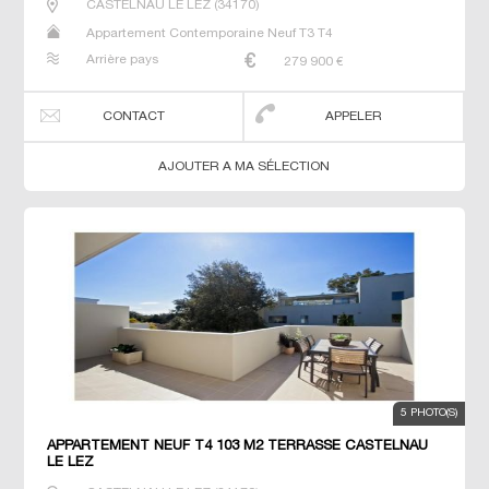
CASTELNAU LE LEZ
(
34170
)
Appartement Contemporaine Neuf T3 T4
Arrière pays
279 900
€
CONTACT
APPELER
AJOUTER A MA SÉLECTION
5 PHOTO(S)
APPARTEMENT NEUF T4 103 M2 TERRASSE CASTELNAU
LE LEZ