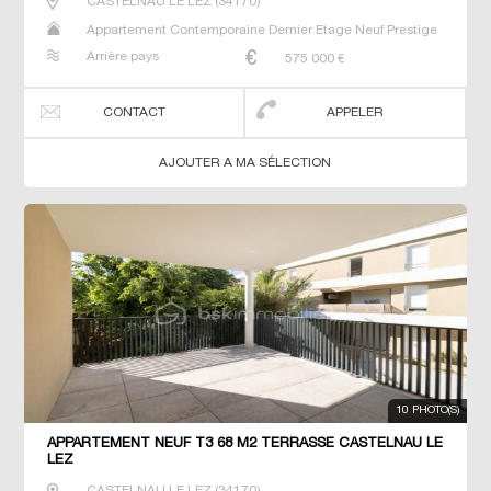
CASTELNAU LE LEZ
(
34170
)
Appartement Contemporaine Dernier Etage Neuf Prestige
Prestige T3 T4 T5
Arrière pays
575 000
€
CONTACT
APPELER
AJOUTER A MA SÉLECTION
10 PHOTO(S)
APPARTEMENT NEUF T3 68 M2 TERRASSE CASTELNAU LE
LEZ
CASTELNAU LE LEZ
(
34170
)