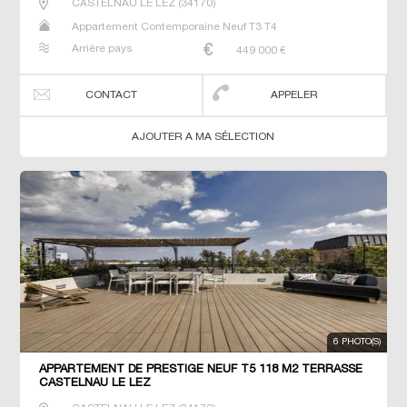
CASTELNAU LE LEZ
(
34170
)
Appartement Contemporaine Neuf T3 T4
Arrière pays
449 000
€
CONTACT
APPELER
AJOUTER A MA SÉLECTION
6 PHOTO(S)
APPARTEMENT DE PRESTIGE NEUF T5 118 M2 TERRASSE
CASTELNAU LE LEZ