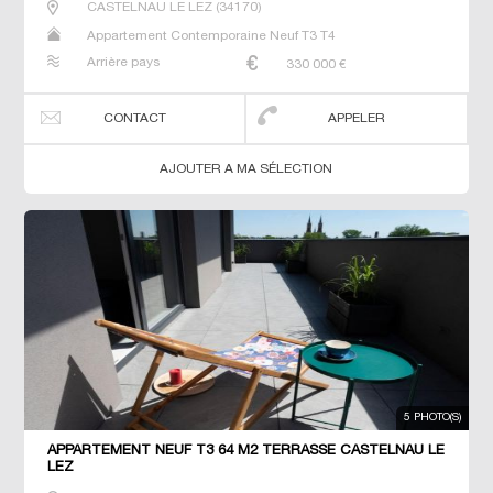
CASTELNAU LE LEZ
(
34170
)
Appartement Contemporaine Neuf T3 T4
Arrière pays
330 000
€
CONTACT
APPELER
AJOUTER A MA SÉLECTION
5 PHOTO(S)
APPARTEMENT NEUF T3 64 M2 TERRASSE CASTELNAU LE
LEZ