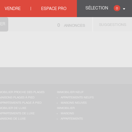
SÉLECTION
0
VENDRE
ESPACE PRO
SUGGESTIONS
0
ANNONCES
MOBILIER PROCHE DES PLAGES
IMMOBILIER NEUF
MAISONS PLAGES À PIED
APPARTEMENTS NEUFS
APPARTEMENTS PLAGE À PIED
MAISONS NEUVES
MOBILIER DE LUXE
IMMOBILIER
APPARTEMENTS DE LUXE
MAISONS
MAISONS DE LUXE
APPARTEMENTS