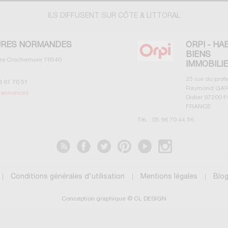
ILS DIFFUSENT SUR CÔTE & LITTORAL
RES NORMANDES
ORPI - HA
BIENS
les Crochemore
76540
IMMOBILI
25 rue du prof
3 61 70 51
Raymond GAR
s annonces
Didier
97200
F
FRANCE
Tél. :
05 96 70 44 56
Voir les annonces
Conditions générales d'utilisation
Mentions légales
Blo
Conception graphique © CL DESIGN