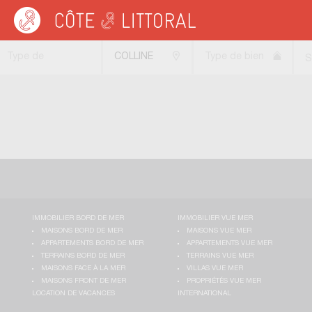
Côte & Littoral
>
BIARRITZ
>
BIARRITZ COLLINE
Type de
COLLINE
Type de bien
S
transaction
(Colli)
IMMOBILIER BORD DE MER
IMMOBILIER VUE MER
MAISONS BORD DE MER
MAISONS VUE MER
APPARTEMENTS BORD DE MER
APPARTEMENTS VUE MER
TERRAINS BORD DE MER
TERRAINS VUE MER
MAISONS FACE À LA MER
VILLAS VUE MER
MAISONS FRONT DE MER
PROPRIÉTÉS VUE MER
LOCATION DE VACANCES
INTERNATIONAL