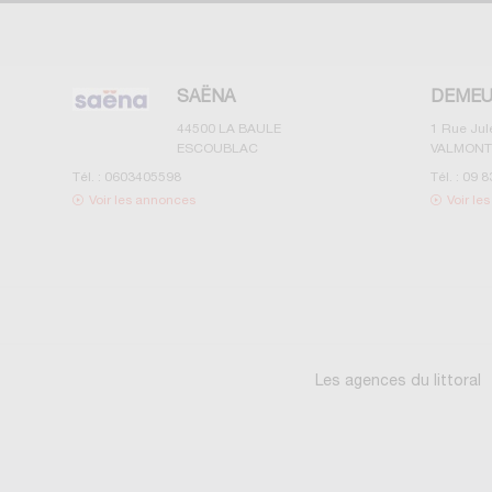
SAËNA
DEMEU
44500
LA BAULE
1 Rue Ju
ESCOUBLAC
VALMONT
Tél. :
0603405598
Tél. :
09 8
Voir les annonces
Voir le
Les agences du littoral