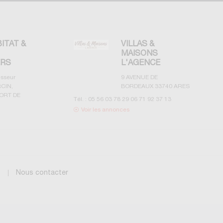
BITAT &
VILLAS &
MAISONS
ERS
L'AGENCE
esseur
9 AVENUE DE
CIN,
BORDEAUX
33740
ARES
ORT DE
Tél. :
05 56 03 78 29 06 71 92 37 13
Voir les annonces
g
Nous contacter