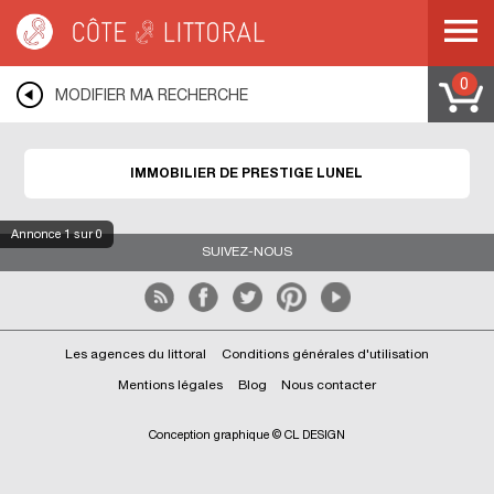
Côte & Littoral
>
Immobilier de prestige
>
MEDITERRANEE
>
LANGUEDOC
ROUSSILLON
>
HERAULT
>
LUNEL
0
MODIFIER MA RECHERCHE
IMMOBILIER DE PRESTIGE LUNEL
Annonce
1
sur 0
SUIVEZ-NOUS
Les agences du littoral
Conditions générales d'utilisation
Mentions légales
Blog
Nous contacter
Conception graphique © CL DESIGN