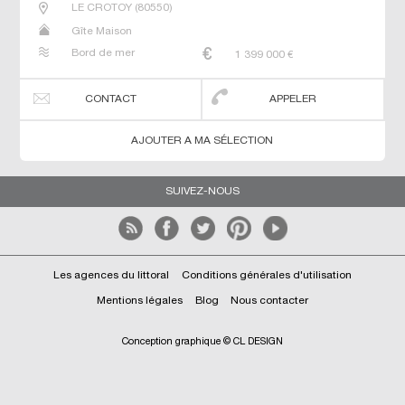
LE CROTOY
(
80550
)
Gîte Maison
Bord de mer
1 399 000
€
CONTACT
APPELER
AJOUTER A MA SÉLECTION
SUIVEZ-NOUS
Les agences du littoral
Conditions générales d'utilisation
Mentions légales
Blog
Nous contacter
Conception graphique © CL DESIGN