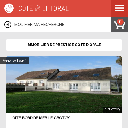
Côte & Littoral
>
Immobilier de prestige
>
COTE D OPALE
0
MODIFIER MA RECHERCHE
IMMOBILIER DE PRESTIGE COTE D OPALE
Annonce
1
sur 1
6 PHOTO(S)
GÎTE BORD DE MER LE CROTOY