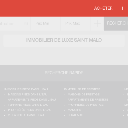
ALO
ACHETER
ituation
IMMOBILIER DE LUXE SAINT MALO
RECHERCHE RAPIDE
IMMOBILIER PIEDS DANS L'EAU
IMMOBILIER DE PRESTIGE
IM
MAISONS PIEDS DANS L'EAU
MAISONS DE PRESTIGE
APPARTEMENTS PIEDS DANS L'EAU
APPARTEMENTS DE PRESTIGE
TERRAINS PIEDS DANS L'EAU
PROPRIÉTÉS DE PRESTIGE
IM
PROPRIÉTÉS PIEDS DANS L'EAU
MANOIRS
VILLAS PIEDS DANS L'EAU
CHÂTEAUX