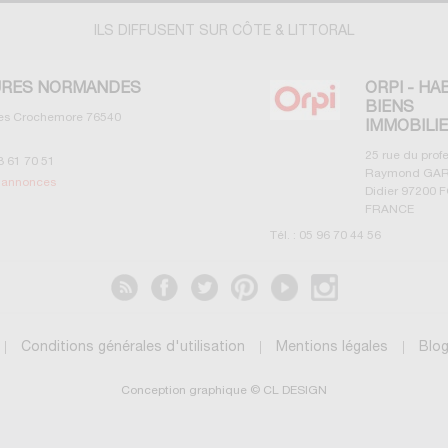
ILS DIFFUSENT SUR CÔTE & LITTORAL
RES NORMANDES
ORPI - HA
BIENS
les Crochemore
76540
IMMOBILI
25 rue du prof
3 61 70 51
Raymond GAR
s annonces
Didier
97200
F
FRANCE
Tél. :
05 96 70 44 56
Voir les annonces
Conditions générales d'utilisation
Mentions légales
Blo
Conception graphique © CL DESIGN