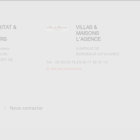
BITAT &
VILLAS &
MAISONS
ERS
L'AGENCE
esseur
9 AVENUE DE
CIN,
BORDEAUX
33740
ARES
ORT DE
Tél. :
05 56 03 78 29 06 71 92 37 13
Voir les annonces
g
Nous contacter