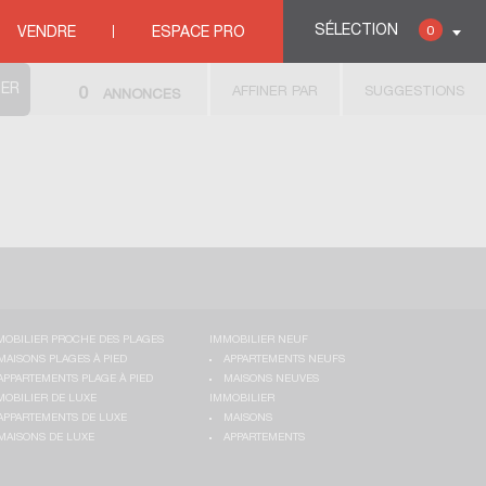
SÉLECTION
0
VENDRE
ESPACE PRO
AFFINER PAR
SUGGESTIONS
0
ANNONCES
MOBILIER PROCHE DES PLAGES
IMMOBILIER NEUF
MAISONS PLAGES À PIED
APPARTEMENTS NEUFS
APPARTEMENTS PLAGE À PIED
MAISONS NEUVES
MOBILIER DE LUXE
IMMOBILIER
APPARTEMENTS DE LUXE
MAISONS
MAISONS DE LUXE
APPARTEMENTS