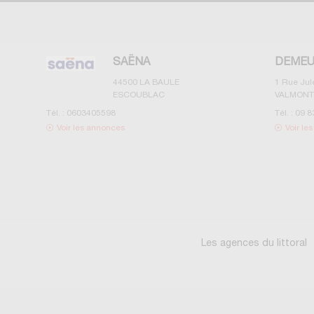
SAËNA
DEMEU
44500
LA BAULE
1 Rue Ju
ESCOUBLAC
VALMONT
Tél. :
0603405598
Tél. :
09 8
Voir les annonces
Voir le
Les agences du littoral