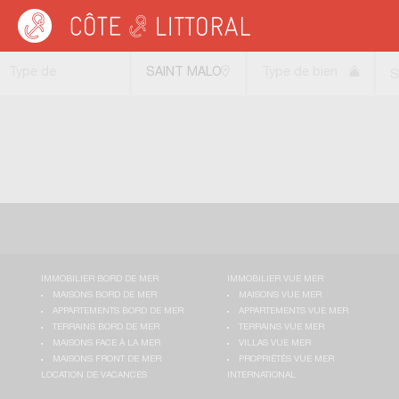
Côte & Littoral
>
Immobilier de luxe
>
BRETAGNE
>
ILLE ET VILAINE
>
SAINT M
Type de
SAINT MALO
Type de bien
S
transaction
(35400)
IMMOBILIER BORD DE MER
IMMOBILIER VUE MER
MAISONS BORD DE MER
MAISONS VUE MER
APPARTEMENTS BORD DE MER
APPARTEMENTS VUE MER
TERRAINS BORD DE MER
TERRAINS VUE MER
MAISONS FACE À LA MER
VILLAS VUE MER
MAISONS FRONT DE MER
PROPRIÉTÉS VUE MER
LOCATION DE VACANCES
INTERNATIONAL