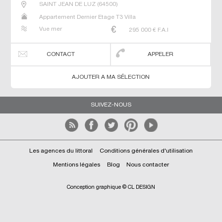
SAINT JEAN DE LUZ
(
64500
)
Appartement Dernier Etage T3 Villa
Vue mer
295 000
€ F.A.I
CONTACT
APPELER
AJOUTER A MA SÉLECTION
SUIVEZ-NOUS
Les agences du littoral
Conditions générales d'utilisation
Mentions légales
Blog
Nous contacter
Conception graphique © CL DESIGN