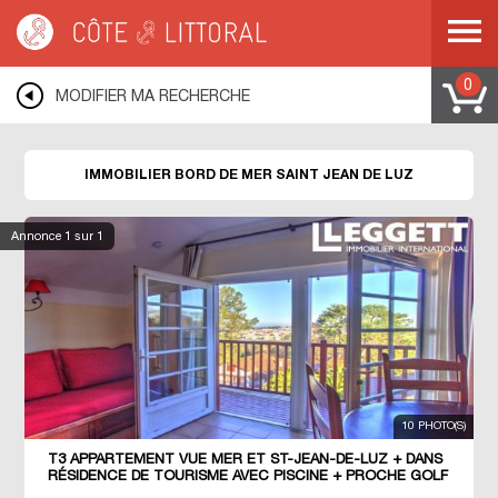
Côte & Littoral
>
SAINT JEAN DE LUZ
0
MODIFIER MA RECHERCHE
IMMOBILIER BORD DE MER SAINT JEAN DE LUZ
Annonce
1
sur 1
10 PHOTO(S)
T3 APPARTEMENT VUE MER ET ST-JEAN-DE-LUZ + DANS
RÉSIDENCE DE TOURISME AVEC PISCINE + PROCHE GOLF
DE CIBOURE 64500 SAINT JEAN DE LUZ