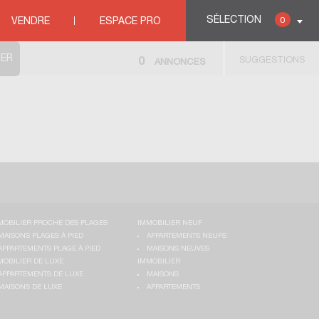
SÉLECTION
0
VENDRE
ESPACE PRO
SUGGESTIONS
0
ANNONCES
MOBILIER PROCHE DES PLAGES
IMMOBILIER NEUF
MAISONS PLAGES À PIED
APPARTEMENTS NEUFS
APPARTEMENTS PLAGE À PIED
MAISONS NEUVES
MOBILIER DE LUXE
IMMOBILIER
APPARTEMENTS DE LUXE
MAISONS
MAISONS DE LUXE
APPARTEMENTS