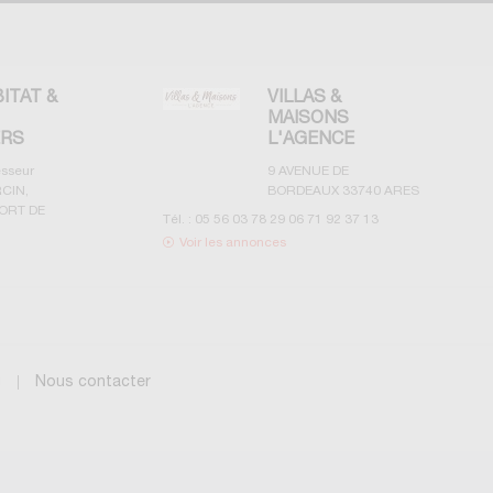
BITAT &
VILLAS &
MAISONS
ERS
L'AGENCE
esseur
9 AVENUE DE
CIN,
BORDEAUX
33740
ARES
ORT DE
Tél. :
05 56 03 78 29 06 71 92 37 13
Voir les annonces
g
Nous contacter