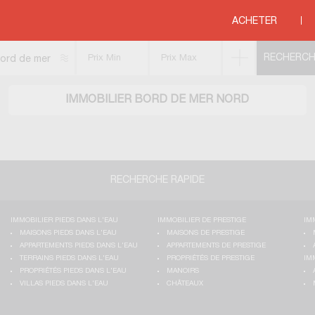
ACHETER
ord de mer
IMMOBILIER BORD DE MER NORD
RECHERCHE RAPIDE
IMMOBILIER PIEDS DANS L'EAU
IMMOBILIER DE PRESTIGE
IM
MAISONS PIEDS DANS L'EAU
MAISONS DE PRESTIGE
APPARTEMENTS PIEDS DANS L'EAU
APPARTEMENTS DE PRESTIGE
TERRAINS PIEDS DANS L'EAU
PROPRIÉTÉS DE PRESTIGE
IM
PROPRIÉTÉS PIEDS DANS L'EAU
MANOIRS
VILLAS PIEDS DANS L'EAU
CHÂTEAUX