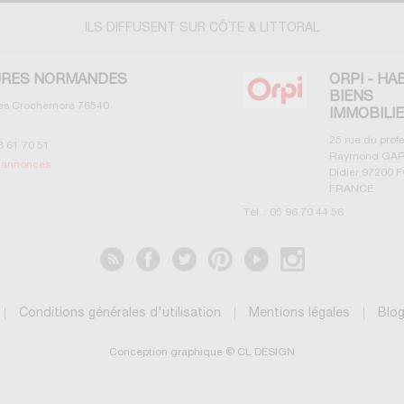
ILS DIFFUSENT SUR CÔTE & LITTORAL
RES NORMANDES
ORPI - HA
BIENS
les Crochemore
76540
IMMOBILI
25 rue du prof
3 61 70 51
Raymond GAR
s annonces
Didier
97200
F
FRANCE
Tél. :
05 96 70 44 56
Voir les annonces
Conditions générales d'utilisation
Mentions légales
Blo
Conception graphique © CL DESIGN