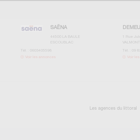
SAËNA
DEMEU
44500
LA BAULE
1 Rue Ju
ESCOUBLAC
VALMONT
Tél. :
0603405598
Tél. :
09 8
Voir les annonces
Voir le
Les agences du littoral