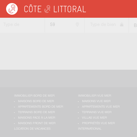
Côte & Littoral
>
Immobilier bord de mer
>
NORD PAS DE CALAIS
>
NORD
Type de
59
Type de bien
B
transaction
IMMOBILIER BORD DE MER
IMMOBILIER VUE MER
MAISONS BORD DE MER
MAISONS VUE MER
APPARTEMENTS BORD DE MER
APPARTEMENTS VUE MER
TERRAINS BORD DE MER
TERRAINS VUE MER
MAISONS FACE À LA MER
VILLAS VUE MER
MAISONS FRONT DE MER
PROPRIÉTÉS VUE MER
LOCATION DE VACANCES
INTERNATIONAL