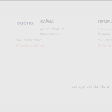
SAËNA
DEMEU
44500
LA BAULE
1 Rue Ju
ESCOUBLAC
VALMONT
Tél. :
0603405598
Tél. :
09 8
Voir les annonces
Voir le
Les agences du littoral