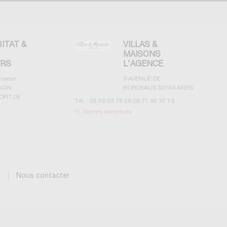
BITAT &
VILLAS &
MAISONS
ERS
L'AGENCE
esseur
9 AVENUE DE
CIN,
BORDEAUX
33740
ARES
ORT DE
Tél. :
05 56 03 78 29 06 71 92 37 13
Voir les annonces
g
Nous contacter