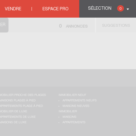
SÉLECTION
0
VENDRE
ESPACE PRO
SUGGESTIONS
0
ANNONCES
MOBILIER PROCHE DES PLAGES
IMMOBILIER NEUF
MAISONS PLAGES À PIED
APPARTEMENTS NEUFS
APPARTEMENTS PLAGE À PIED
MAISONS NEUVES
MOBILIER DE LUXE
IMMOBILIER
APPARTEMENTS DE LUXE
MAISONS
MAISONS DE LUXE
APPARTEMENTS