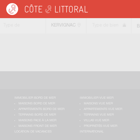
Côte & Littoral
>
Immobilier bord de mer
>
BRETAGNE
>
MORBIHAN
>
KERVIG
Type de
KERVIGNAC
Type de bien
B
transaction
(56700)
IMMOBILIER BORD DE MER
IMMOBILIER VUE MER
MAISONS BORD DE MER
MAISONS VUE MER
APPARTEMENTS BORD DE MER
APPARTEMENTS VUE MER
TERRAINS BORD DE MER
TERRAINS VUE MER
MAISONS FACE À LA MER
VILLAS VUE MER
MAISONS FRONT DE MER
PROPRIÉTÉS VUE MER
LOCATION DE VACANCES
INTERNATIONAL