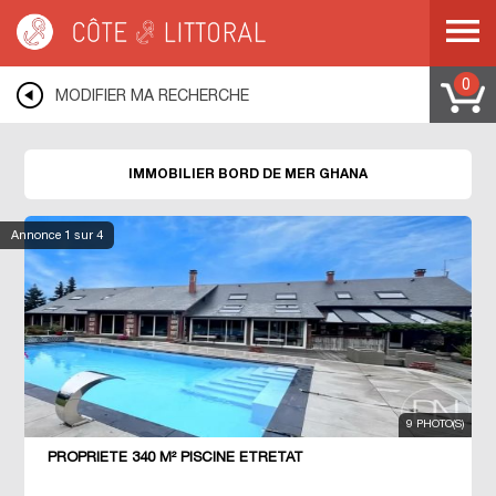
Côte & Littoral
>
GHANA
0
MODIFIER MA RECHERCHE
IMMOBILIER BORD DE MER GHANA
Annonce
1
sur 4
9 PHOTO(S)
PROPRIETE 340 M² PISCINE ETRETAT