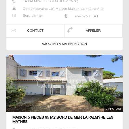
LA PALMYRE LES MATHES
(
17570
)
Contemporaine Loft Maison Maison de maitre Villa
Bord de mer
454 575
€ F.A.I
CONTACT
APPELER
AJOUTER A MA SÉLECTION
9 PHOTO(S)
MAISON 5 PIECES 95 M2 BORD DE MER LA PALMYRE LES
MATHES