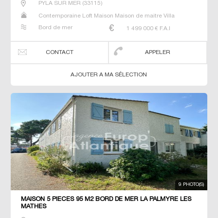
PYLA SUR MER
(
33115
)
Contemporaine Loft Maison Maison de maitre Villa
Bord de mer
1 499 000
€ F.A.I
CONTACT
APPELER
AJOUTER A MA SÉLECTION
9 PHOTO(S)
MAISON 5 PIECES 95 M2 BORD DE MER LA PALMYRE LES
MATHES