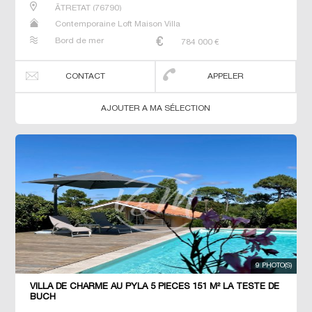
ÃTRETAT
(
76790
)
Contemporaine Loft Maison Villa
Bord de mer
784 000
€
CONTACT
APPELER
AJOUTER A MA SÉLECTION
9 PHOTO(S)
VILLA DE CHARME AU PYLA 5 PIECES 151 M² LA TESTE DE
BUCH