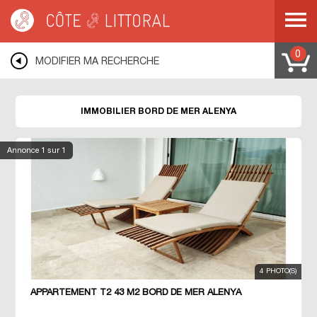
Côte & Littoral
>
Immobilier bord de mer
>
MEDITERRANEE
>
LANGUEDOC
ROUSSILLON
>
PYRENEES ORIENTALES
>
ALENYA
0
MODIFIER MA RECHERCHE
IMMOBILIER BORD DE MER ALENYA
Annonce
1
sur 1
4 PHOTO(S)
APPARTEMENT T2 43 M2 BORD DE MER ALENYA