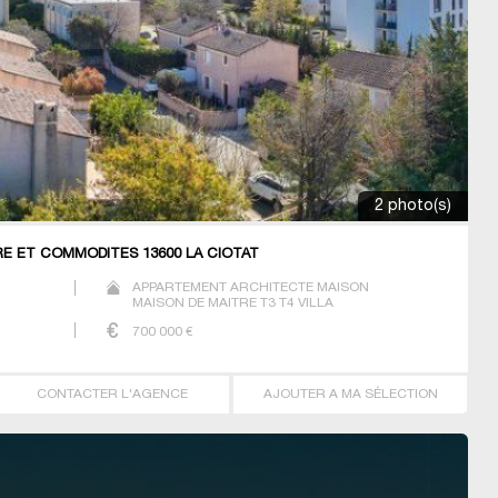
2 photo(s)
RE ET COMMODITÉS 13600 LA CIOTAT
APPARTEMENT ARCHITECTE MAISON
MAISON DE MAITRE T3 T4 VILLA
700 000
€
CONTACTER L'AGENCE
AJOUTER A MA SÉLECTION