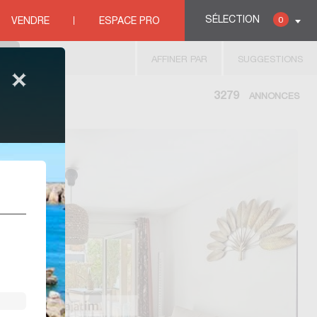
SÉLECTION
0
VENDRE
ESPACE PRO
AFFINER PAR
SUGGESTIONS
3279
ANNONCES