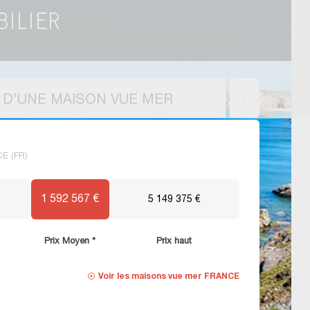
X D'UNE MAISON VUE MER
CE (FR)
1 592 567 €
5 149 375 €
Prix Moyen *
Prix haut
Voir les
maisons vue mer FRANCE