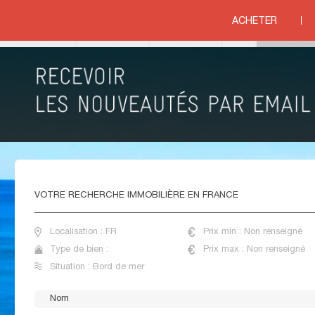
ACHETER
ord de mer
IMMOBILIER BORD DE MER FRANCE
VOTRE
RECHERCHE IMMOBILIÈRE EN FRANCE
Localisation : FR
Prix min : Non renseigné
Type de bien :
Prix max : Non renseigné
Situation : Bord de mer