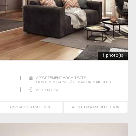
1 photo(s)
APPARTEMENT ARCHITECTE
CONTEMPORAINE GÎTE MAISON MAISON DE
MAITRE PRESTIGE PRESTIGE T2 T3 T4 VILLA
300 000
€ F.A.I
CONTACTER L'AGENCE
AJOUTER A MA SÉLECTION