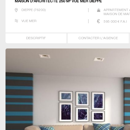
MAISON D'ARCHITECTE 250 M² VUE MER DIEPPE
DIEPPE
(
76200
)
APPARTEMENT 
MAISON DE MAI
VUE MER
595 000
€ F.A.I
DESCRIPTIF
CONTACTER L'AGENCE