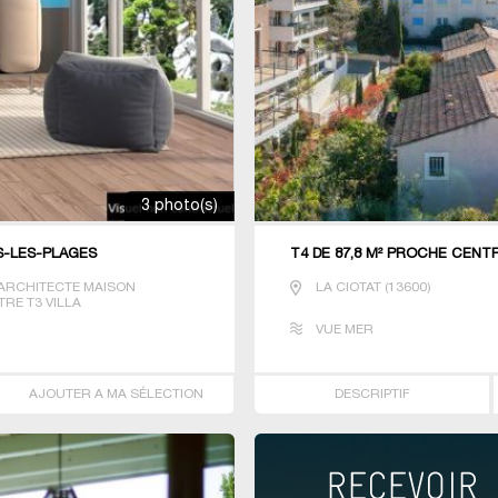
3 photo(s)
S-LES-PLAGES
T4 DE 87,8 M² PROCHE CENT
ARCHITECTE MAISON
LA CIOTAT
(
13600
)
TRE T3 VILLA
VUE MER
AJOUTER A MA SÉLECTION
DESCRIPTIF