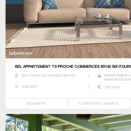
BEL APPARTEMENT T3 PROCHE COMMERCES 83140 SIX-FOUR
SIX FOURS LES PLAGES
(
83140
)
APPARTEMENT 
MAISON DE MAI
VUE MER
332 000
€
DESCRIPTIF
CONTACTER L'AGENCE