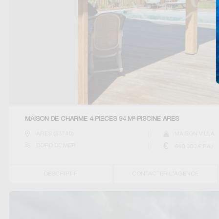
MAISON DE CHARME 4 PIECES 94 M² PISCINE ARES
ARES
(
33740
)
MAISON VILLA
BORD DE MER
640 000
€ F.A.I
DESCRIPTIF
CONTACTER L'AGENCE