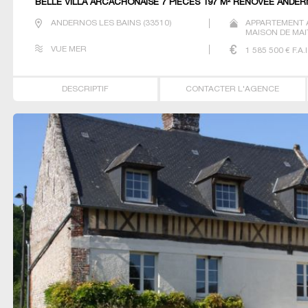
BELLE VILLA ARCACHONAISE 7 PIECES 197 M² RENOVEE ANDE
ANDERNOS LES BAINS
(
33510
)
APPARTEMENT 
MAISON DE MAI
T4 VILLA
VUE MER
1 585 500
€ F.A.I
DESCRIPTIF
CONTACTER L'AGENCE