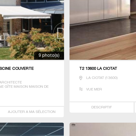
9 photo(s)
ISCINE COUVERTE
T2 13600 LA CIOTAT
LA CIOTAT
(
13600
)
ARCHITECTE
E GÎTE MAISON MAISON DE
VUE MER
GE PRESTIGE T3 T4 VILLA
DESCRIPTIF
AJOUTER A MA SÉLECTION