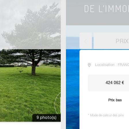
PRI
Localisation : FRAN
424 062 €
Prix bas
*
Mode de calcul des prix
9 photo(s)