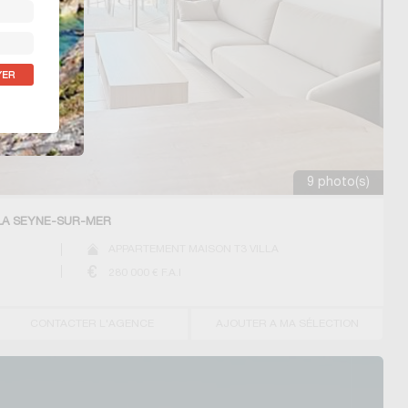
9 photo(s)
 LA SEYNE-SUR-MER
APPARTEMENT MAISON T3 VILLA
280 000
€ F.A.I
CONTACTER L'AGENCE
AJOUTER A MA SÉLECTION