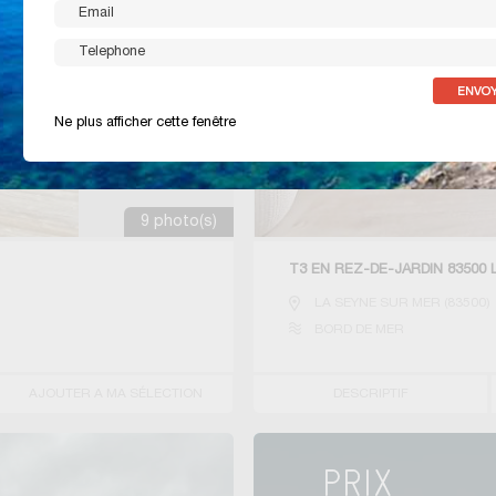
Ne plus afficher cette fenêtre
9 photo(s)
T3 EN REZ-DE-JARDIN 83500
LA SEYNE SUR MER
(
83500
)
BORD DE MER
AJOUTER A MA SÉLECTION
DESCRIPTIF