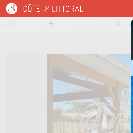
Côte & Littoral
>
Immobilier bord de mer
Type de
FR
Type de bien
B
transaction