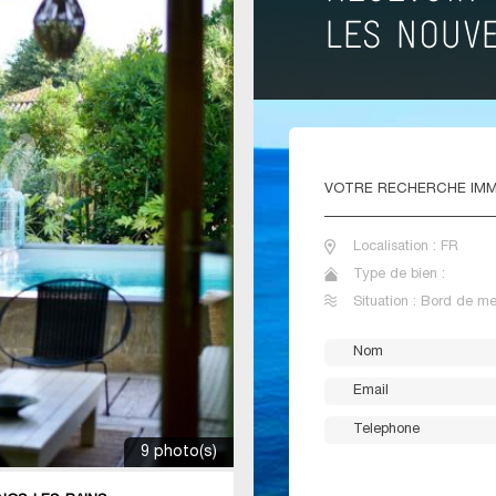
VOTRE
RECHERCHE IMM
Localisation : FR
Type de bien :
Situation : Bord de me
9 photo(s)