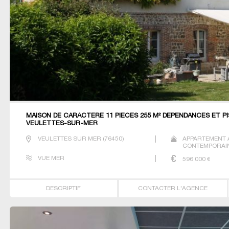
MAISON DE CARACTERE 11 PIECES 255 M² DEPENDANCES ET P
VEULETTES-SUR-MER
VEULETTES SUR MER
(
76450
)
APPARTEMENT 
CONTEMPORAIN
MAITRE PRESTI
VUE MER
596 000
€
DESCRIPTIF
CONTACTER L'AGENCE