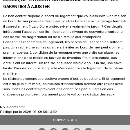
MAISON, APPARTEMENT OU RÉSIDENCE SECONDAIRE : LES
GARANTIES À AJUSTER
Le bon contrat dépend d’abord du logement que vous assurez. Une maison
en bord de mer pose vite des questions très terre à terre : le garage ferme-t-
il correctement ? La clôture protège-t-elle vraiment le jardin ? Ces détails
intéressent l’assureur, car ils influencent le niveau de couverture, surtout en
cas de vol, de dégradation ou de sinistre lié aux intempéries.
Pendant les recherches de logement, les photos de l’annonce ne suffisent
pas. Une recherche sur les
quartiers à éviter au bord de mer
peut donner un
premier aperçu, à condition de la recouper avec une visite sur place, les
informations de la mairie ou les avis de riverains. Pour l’assurance, ces
détails ont un intérêt : un rez-de-chaussée visible depuis la rue, une cave
facile d’accès ou un parking isolé n’exposent pas le logement de la même
manière.
La résidence secondaire soulève encore d’autres questions. Si le logement
est vide plusieurs mois, les clauses d’inhabitation doivent être relues avec
soin. Certains contrats prévoient des conditions particulières en cas
d’absence prolongée, notamment pour le vol ou les dégâts des eaux.
Nous contacter
Rédigé par
le
2026-05-06 09:13:52
SUIVEZ-NOUS