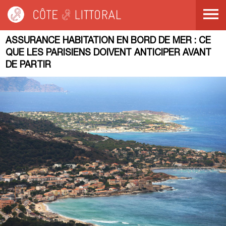
Côte & Littoral
>
Blog
>
Assurance habitation en bord de mer : ce que les
Parisiens doivent anticiper avant de partir
ASSURANCE HABITATION EN BORD DE MER : CE
QUE LES PARISIENS DOIVENT ANTICIPER AVANT
DE PARTIR