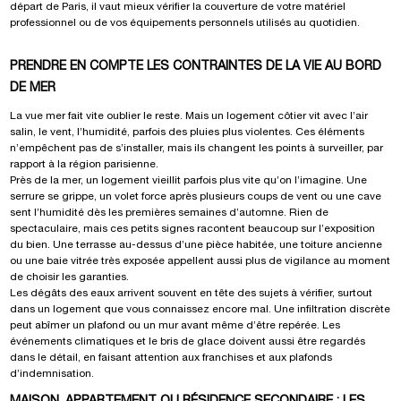
départ de Paris, il vaut mieux vérifier la couverture de votre matériel
professionnel ou de vos équipements personnels utilisés au quotidien.
PRENDRE EN COMPTE LES CONTRAINTES DE LA VIE AU BORD
DE MER
La vue mer fait vite oublier le reste. Mais un logement côtier vit avec l’air
salin, le vent, l’humidité, parfois des pluies plus violentes. Ces éléments
n’empêchent pas de s’installer, mais ils changent les points à surveiller, par
rapport à la région parisienne.
Près de la mer, un logement vieillit parfois plus vite qu’on l’imagine. Une
serrure se grippe, un volet force après plusieurs coups de vent ou une cave
sent l’humidité dès les premières semaines d’automne. Rien de
spectaculaire, mais ces petits signes racontent beaucoup sur l’exposition
du bien. Une terrasse au-dessus d’une pièce habitée, une toiture ancienne
ou une baie vitrée très exposée appellent aussi plus de vigilance au moment
de choisir les garanties.
Les dégâts des eaux arrivent souvent en tête des sujets à vérifier, surtout
dans un logement que vous connaissez encore mal. Une infiltration discrète
peut abîmer un plafond ou un mur avant même d’être repérée. Les
événements climatiques et le bris de glace doivent aussi être regardés
dans le détail, en faisant attention aux franchises et aux plafonds
d’indemnisation.