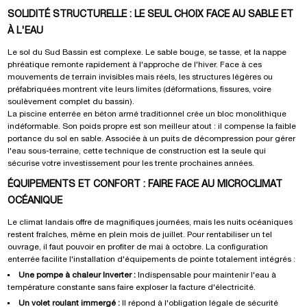
SOLIDITÉ STRUCTURELLE : LE SEUL CHOIX FACE AU SABLE ET
À L'EAU
Le sol du Sud Bassin est complexe. Le sable bouge, se tasse, et la nappe
phréatique remonte rapidement à l'approche de l'hiver. Face à ces
mouvements de terrain invisibles mais réels, les structures légères ou
préfabriquées montrent vite leurs limites (déformations, fissures, voire
soulèvement complet du bassin).
La piscine enterrée en béton armé traditionnel crée un bloc monolithique
indéformable. Son poids propre est son meilleur atout : il compense la faible
portance du sol en sable. Associée à un puits de décompression pour gérer
l'eau sous-terraine, cette technique de construction est la seule qui
sécurise votre investissement pour les trente prochaines années.
ÉQUIPEMENTS ET CONFORT : FAIRE FACE AU MICROCLIMAT
OCÉANIQUE
Le climat landais offre de magnifiques journées, mais les nuits océaniques
restent fraîches, même en plein mois de juillet. Pour rentabiliser un tel
ouvrage, il faut pouvoir en profiter de mai à octobre. La configuration
enterrée facilite l'installation d'équipements de pointe totalement intégrés :
Une pompe à chaleur Inverter :
Indispensable pour maintenir l'eau à
température constante sans faire exploser la facture d'électricité.
Un volet roulant immergé :
Il répond à l'obligation légale de sécurité