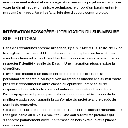
environnement naturel ultra-protégé. Pour réussir ce projet sans dénaturer
votre jardin ni risquer un sinistre technique, le choix d'un bassin enterré
maçonné s'impose. Voici les faits, loin des discours commerciaux.
INTÉGRATION PAYSAGÈRE : L'OBLIGATION DU SUR-MESURE
SUR LE LITTORAL
Dans des communes comme Arcachon, Pyla-sur-Mer ou La Teste-de-Buch,
les règles d'urbanisme (PLUi) ne laissent aucune place au hasard. Les
structures hors-sol ou les liners bleu turquoise criards sont à proscrire pour
respecter l'identité visuelle du Bassin. Une intégration réussie exige la
discrétion.
L'avantage majeur d'un bassin enterré en béton réside dans sa
personnalisation totale. Vous pouvez adapter les dimensions au millimètre
près pour contourner un arbre classé ou optimiser l'emprise au sol
disponible. Pour valider les plans et anticiper les contraintes du terrain,
l'accompagnement par un pisciniste reconnu comme
Delcroix
reste la
meilleure option pour garantir la conformité du projet avant le dépôt du
permis de construire.
Côté esthétique, la maçonnerie permet d'utiliser des enduits minéraux aux
tons gris, sable ou olive. Le résultat ? Une eau aux reflets profonds qui
s'accorde parfaitement avec une terrasse en bois exotique et la pinède
environnante.