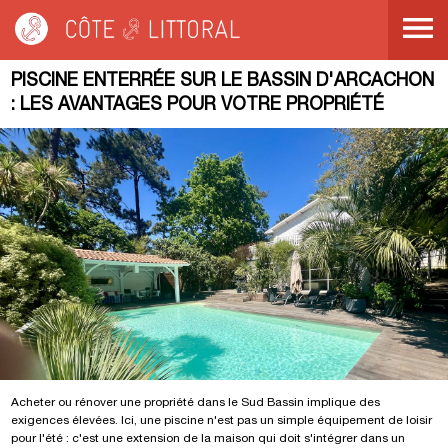
Côte & Littoral
>
Blog
>
Piscine enterrée sur le Bassin d'Arcachon : les
avantages pour votre propriété
PISCINE ENTERRÉE SUR LE BASSIN D'ARCACHON
: LES AVANTAGES POUR VOTRE PROPRIÉTÉ
Acheter ou rénover une propriété dans le Sud Bassin implique des
exigences élevées. Ici, une piscine n'est pas un simple équipement de loisir
pour l'été : c'est une extension de la maison qui doit s'intégrer dans un