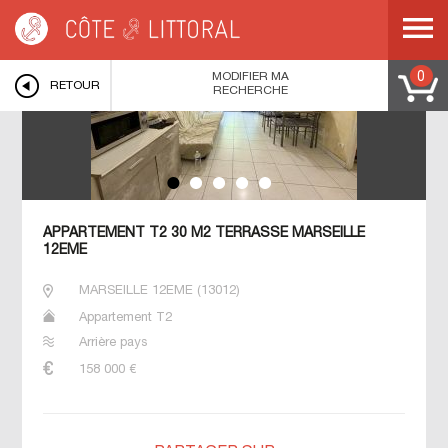
Côte & Littoral
>
MARSEILLE 12EME
>
APPARTEMENT T2 30 M2 TERRASSE
MARSEILLE 12EME
MODIFIER MA
0
RETOUR
RECHERCHE
APPARTEMENT T2 30 M2 TERRASSE MARSEILLE
12EME
MARSEILLE 12EME
(
13012
)
Appartement T2
Arrière pays
158 000
€