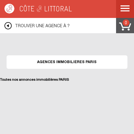
Warning
: Undefined variable $idUser in
/var/www/mobile.cotelittoral.fr/annuaire.php
on line
69
Côte & Littoral
>
Les agences du littoral
>
Agences immobili&eagrave;res PARIS
0
TROUVER UNE AGENCE À ?
AGENCES IMMOBILIÈRES PARIS
Toutes nos annonces immobilières PARIS