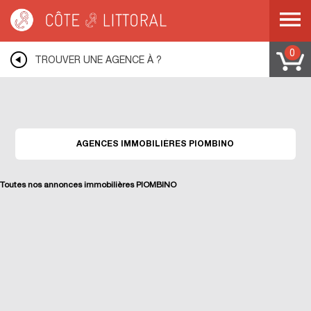
Warning
: Undefined variable $idUser in
/var/www/mobile.cotelittoral.fr/annuaire.php
on line
69
Côte & Littoral
>
Les agences du littoral
>
Agences immobili&eagrave;res
LIVORNO
>
Agences immobili&eagrave;res PIOMBINO
0
TROUVER UNE AGENCE À ?
AGENCES IMMOBILIÈRES PIOMBINO
Toutes nos annonces immobilières PIOMBINO