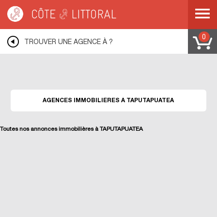
Warning
: Undefined variable $idUser in
/var/www/mobile.cotelittoral.fr/annuaire.php
on line
69
Côte & Littoral
>
Les agences du littoral
>
Agences immobili&eagrave;res DOM-
TOM
>
Agences immobili&eagrave;res POLYNESIE FRANCAISE
>
Agences
0
TROUVER UNE AGENCE À ?
immobili&eagrave;res TAPUTAPUATEA
AGENCES IMMOBILIÈRES À TAPUTAPUATEA
Toutes nos annonces immobilières à TAPUTAPUATEA