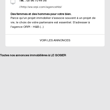
Tél. :
05 96 70 44 56
//http:/ww.orpi.com/agencehbi/
Des femmes et des hommes pour votre bien.
Parce qu'un projet immobilier s'associe souvent à un projet de
vie, le choix de votre partenaire est essentiel. S'adresser à
l'agence ORPI - H&B (...)
VOIR LES ANNONCES
Toutes nos annonces immobilières à LE GOSIER