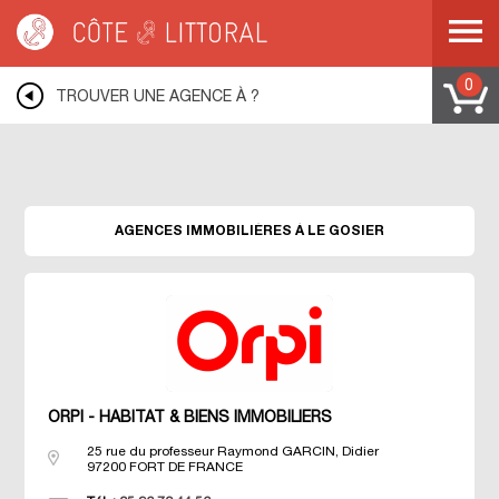
Warning
: Undefined variable $idUser in
/var/www/mobile.cotelittoral.fr/annuaire.php
on line
69
Côte & Littoral
>
Les agences du littoral
>
Agences immobili&eagrave;res DOM-
TOM
>
Agences immobili&eagrave;res MAYOTTE
>
Agences
0
TROUVER UNE AGENCE À ?
immobili&eagrave;res LE GOSIER
AGENCES IMMOBILIÈRES À LE GOSIER
ORPI - HABITAT & BIENS IMMOBILIERS
25 rue du professeur Raymond GARCIN, Didier
97200
FORT DE FRANCE